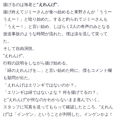
揚げるのは海老と
“えれんげ”
。
揚げ終えてジミーさんが食べ始めると東野さんが「ううー
うえー！」と唸り始めた。すると釣られてジミーさんも
「うえー！」と言い始め、しばらく2人の奇声のみとなる
放送事故のような時間が流れた。僕は涙を流して笑って
た。
そして自由演技。
”えれんげ”。
行程の説明をしながら揚げ始める。
「緑のえれんげを…」と言い始めた時に、僕もコメント欄
も疑問が出た。
「えれんげはエリンギではないのか？」
「エリンギは緑ではないよな？ 何を揚げてるの？」
と”えれんげ”が何なのかわからないまま進んでいく。
スタッフに写真を送ってもらって確認したところ、”えれん
げ”は「インゲン」ということが判明した。インゲンかよ！