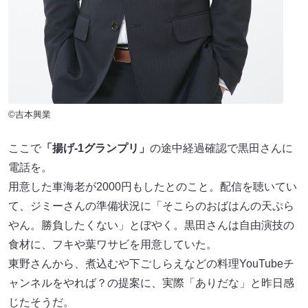
©吉本興業
ここで
「揚げ-1グランプリ」
の途中経過確認で黒田さんに
電話を。
用意した車海老が2000円もしたとのこと。配信を聴いてい
て、ジミーさんの準備状況に「そこらのおばはんの天ぷら
やん。勝負したくない」とぼやく。黒田さんは自由演技の
食材に、フキや葉ワサビを用意していた。
東野さんから、煮込むや下ごしらえなどの料理YouTubeチ
ャンネルをやれば？の提案に、実際「ありだな」と昨日感
じたそうだ。