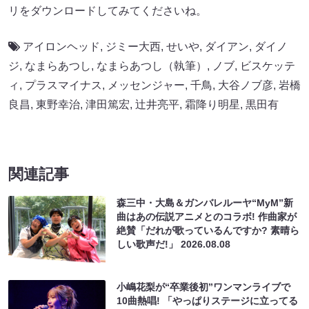
リをダウンロードしてみてくださいね。
アイロンヘッド
,
ジミー大西
,
せいや
,
ダイアン
,
ダイノ
ジ
,
なまらあつし
,
なまらあつし（執筆）
,
ノブ
,
ビスケッテ
ィ
,
プラスマイナス
,
メッセンジャー
,
千鳥
,
大谷ノブ彦
,
岩橋
良昌
,
東野幸治
,
津田篤宏
,
辻井亮平
,
霜降り明星
,
黒田有
関連記事
森三中・大島＆ガンバレルーヤ“MyM”新
曲はあの伝説アニメとのコラボ! 作曲家が
絶賛「だれが歌っているんですか? 素晴ら
しい歌声だ!」
2026.08.08
小嶋花梨が“卒業後初”ワンマンライブで
10曲熱唱! 「やっぱりステージに立ってる