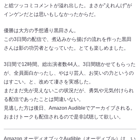
と総ツッコミコメントが溢れ出した。まさか”えれんげ”が
インゲンだとは思いもしなかったからだ。
優勝は大方の予想通り黒田さん。
この3日間の配信で、煮込みから揚げの流れを作った黒田
さんは影の功労者となっていた。とても楽しめました。
3日間で12時間。総出演者数44人。3日間聴かせてもらった
が、全員面白かったし、やはり芸人、お笑いの力というの
はすごい。と、改めて凄さを実感した。
まだまだ先が見えないこの状況だが、勇気や元気付けられ
る配信であったことは間違いない。
見逃した方は後日、Amazon Audibleでアーカイブされる。
おまけトークも配信されるので是非試聴して欲しい。
Amazon オーディオブックAudible（オーディブル）は、い