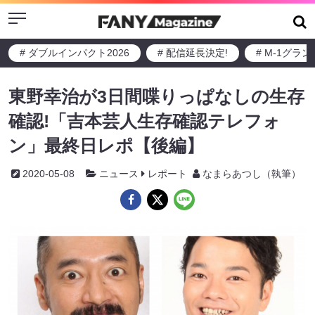
Menu
# ダブルインパクト2026
# 配信延長決定!
# M-1グラ
東野幸治が3日間喋りっぱなしの生存
確認!「吉本芸人生存確認テレフォ
ン」最終日レポ【後編】
2020-05-08
ニュース
レポート
なまらあつし（執筆）