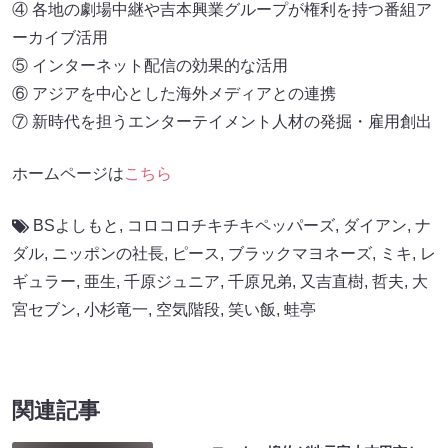
④ 各地の劇場中継や吉本興業グループが権利を持つ番組ア
ーカイブ活用
⑤ インターネット配信の効果的な活用
⑥ アジアを中心とした海外メディアとの連携
⑦ 新時代を担うエンターテイメント人材の発掘・雇用創出
ホームページは
こちら
BSよしもと
,
コロコロチキチキペッパーズ
,
ダイアン
,
ナ
ダル
,
ニッポンの社長
,
ピース
,
ブラックマヨネーズ
,
ミキ
,
レ
ギュラー
,
亜生
,
千原ジュニア
,
千原兄弟
,
又吉直樹
,
哲夫
,
大
宮セブン
,
小杉竜一
,
空気階段
,
笑い飯
,
蛙亭
関連記事