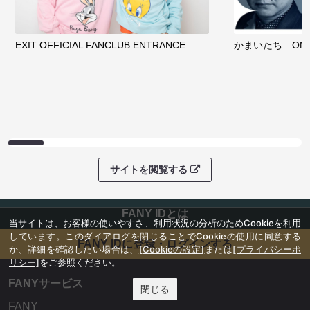
EXIT OFFICIAL FANCLUB ENTRANCE
かまいたち OMA
サイトを閲覧する
FANY IDとは
当サイトは、お客様の使いやすさ、利用状況の分析のためCookieを利用
しています。このダイアログを閉じることでCookieの使用に同意する
FANY IDに登録・ログインする
か、詳細を確認したい場合は、
[Cookieの設定]
または
[プライバシーポ
リシー]
をご参照ください。
FANYサービス
閉じる
FANY