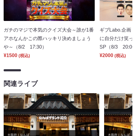
ガチのマジで本気のクイズ大会～誰が1番
ギブLabo.企
アホなんかこの際ハッキリ決めましょう
に自分だけ笑っ
や～（8/2 17:30）
SP（8/3 20:0
¥1500
¥2000
(税込)
(税込)
関連ライブ