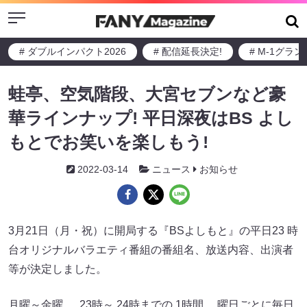
Menu
# ダブルインパクト2026
# 配信延長決定!
# M-1グラ
蛙亭、空気階段、大宮セブンなど豪
華ラインナップ! 平日深夜はBS よし
もとでお笑いを楽しもう!
2022-03-14
ニュース
お知らせ
3月21日（月・祝）に開局する『BSよしもと』の平日23 時
台オリジナルバラエティ番組の番組名、放送内容、出演者
等が決定しました。
月曜～金曜 、 23時～ 24時までの 1時間、 曜日ごとに毎日