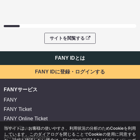
サイトを閲覧する
FANY IDとは
FANY IDに登録・ログインする
FANYサービス
FANY
FANY Ticket
FANY Online Ticket
FANY Channel
当サイトは、お客様の使いやすさ、利用状況の分析のためCookieを利用
しています。このダイアログを閉じることでCookieの使用に同意する
FANY Crowdfunding
か、詳細を確認したい場合は、
[Cookieの設定]
または
[プライバシーポ