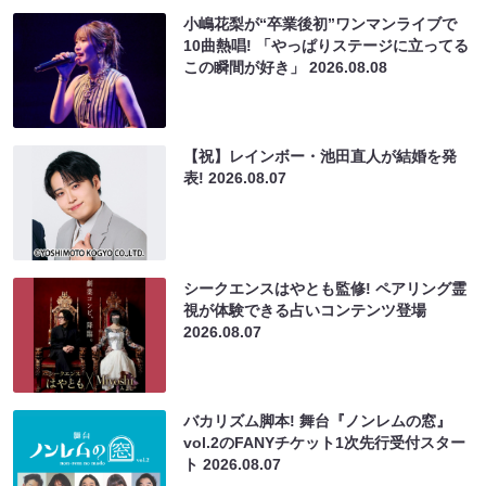
小嶋花梨が“卒業後初”ワンマンライブで
10曲熱唱! 「やっぱりステージに立ってる
この瞬間が好き」
2026.08.08
【祝】レインボー・池田直人が結婚を発
表!
2026.08.07
シークエンスはやとも監修! ペアリング霊
視が体験できる占いコンテンツ登場
2026.08.07
バカリズム脚本! 舞台『ノンレムの窓』
vol.2のFANYチケット1次先行受付スター
ト
2026.08.07