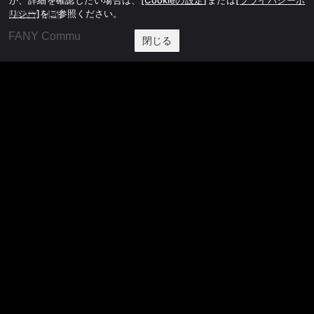
リシー]
をご参照ください。
FANY Mall
FANY Commu
閉じる
法務・規約
プライバシーポリシー
反社会的勢力排除宣言
会社情報
吉本興業株式会社
お問い合わせ
その他
よしもとニュースセンターアーカイブ