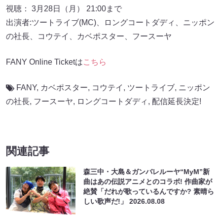
視聴： 3月28日（月） 21:00まで
出演者:ツートライブ(MC)、ロングコートダディ、ニッポン
の社長、コウテイ、カベポスター、フースーヤ
FANY Online Ticketは
こちら
FANY
,
カベポスター
,
コウテイ
,
ツートライブ
,
ニッポン
の社長
,
フースーヤ
,
ロングコートダディ
,
配信延長決定!
関連記事
森三中・大島＆ガンバレルーヤ“MyM”新
曲はあの伝説アニメとのコラボ! 作曲家が
絶賛「だれが歌っているんですか? 素晴ら
しい歌声だ!」
2026.08.08