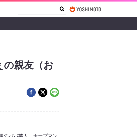
Search Form
Search
ぇの親友（お
題のパパ芸人、ホープマン