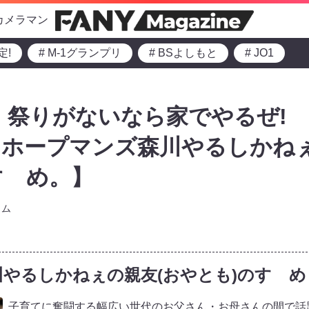
カメラマン
定!
# M-1グランプリ
# BSよしもと
# JO1
だ! 祭りがないなら家でやるぜ!
・ホープマンズ森川やるしかね
すゝめ。】
ラム
やるしかねぇの親友(おやとも)のすゝめ
子育てに奮闘する幅広い世代のお父さん・お母さんの間で話