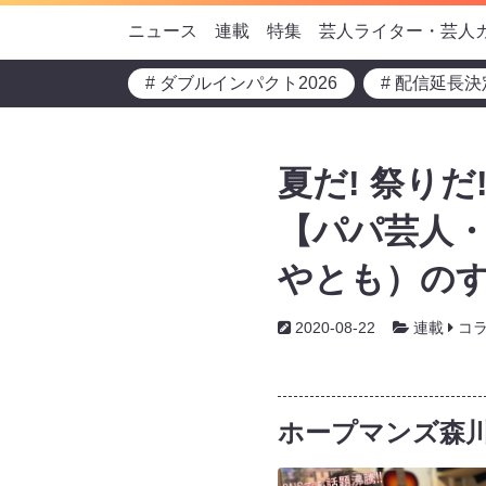
ニュース
連載
特集
芸人ライター・芸人
# ダブルインパクト2026
# 配信延長決
夏だ! 祭り
【パパ芸人
やとも）の
2020-08-22
連載
コ
ホープマンズ森川