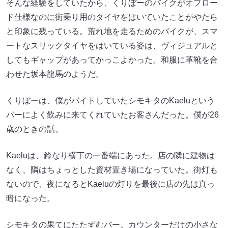
そんな経験をしていたから、くりぼーのバイクがオフロー
ド仕様なのに街乗り用のタイヤをはいていたことがやたら
と印象に残っている。荒れ地を走るためのバイクが、スマ
ートなスリックタイヤをはいている姿は、ヴィジュアルと
してもギャップがあってかっこよかった。和服に革靴を合
わせた坂本龍馬のようだ。
くりぼーは、僕がバイトしていたシモキタのKaeluという
バーによく飲みに来てくれていたお客さんだった。僕が26
歳のときの話。
Kaeluは、鈴なり横丁の一番端にあった。店の隣に建物は
なく、隣はちょっとした資材置き場になっていた。街灯も
ないので、夜になるとKaeluの灯りを最後に店の先は真っ
暗になった。
シモキタの果てにたたずむバー。カウンターだけの小さな