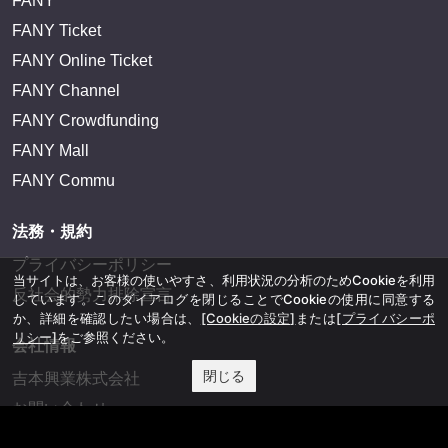
FANY
FANY Ticket
FANY Online Ticket
FANY Channel
FANY Crowdfunding
FANY Mall
FANY Commu
法務・規約
プライバシーポリシー
当サイトは、お客様の使いやすさ、利用状況の分析のためCookieを利用
反社会的勢力排除宣言
しています。このダイアログを閉じることでCookieの使用に同意する
か、詳細を確認したい場合は、
[Cookieの設定]
または
[プライバシーポ
リシー]
をご参照ください。
会社情報
閉じる
吉本興業株式会社
お問い合わせ