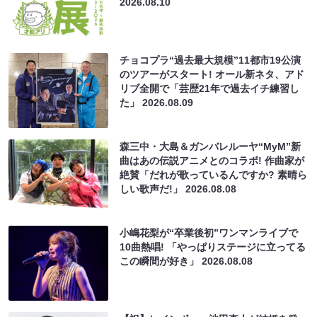
2026.08.10
チョコプラ“過去最大規模”11都市19公演
のツアーがスタート! オール新ネタ、アド
リブ全開で「芸歴21年で過去イチ練習し
た」
2026.08.09
森三中・大島＆ガンバレルーヤ“MyM”新
曲はあの伝説アニメとのコラボ! 作曲家が
絶賛「だれが歌っているんですか? 素晴ら
しい歌声だ!」
2026.08.08
小嶋花梨が“卒業後初”ワンマンライブで
10曲熱唱! 「やっぱりステージに立ってる
この瞬間が好き」
2026.08.08