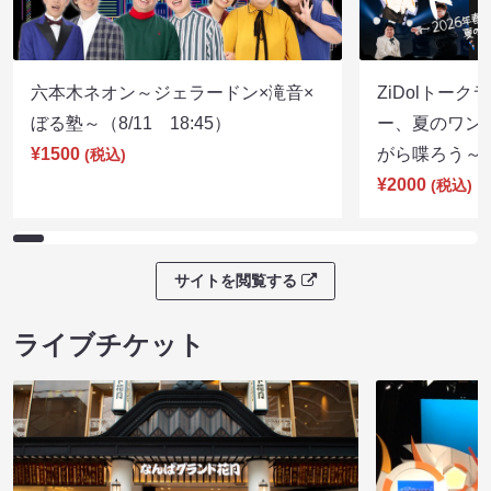
六本木ネオン～ジェラードン×滝音×
ZiDolトーク
ぼる塾～（8/11 18:45）
ー、夏のワン
¥1500
がら喋ろう～（8
(税込)
¥2000
(税込)
サイトを閲覧する
ライブチケット