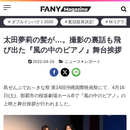
Menu
# ダブルインパクト2026
# 配信延長決定!
# M-1グラ
太田夢莉の髪が…。撮影の裏話も飛
び出た『風の中のピアノ』舞台挨拶
2022-04-16
ニュース
レポート
島ぜんぶでお～きな祭 第14回沖縄国際映画祭にて、4月16
日(土)、那覇市の桜坂劇場ホールBで『風の中のピアノ』の
上映と舞台挨拶が行われました。