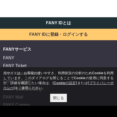
FANY IDとは
FANY IDに登録・ログインする
FANYサービス
FANY
FANY Ticket
当サイトは、お客様の使いやすさ、利用状況の分析のためCookieを利用
FANY Online Ticket
しています。このダイアログを閉じることでCookieの使用に同意する
FANY Channel
か、詳細を確認したい場合は、
[Cookieの設定]
または
[プライバシーポ
リシー]
をご参照ください。
FANY Crowdfunding
FANY Mall
閉じる
FANY Commu