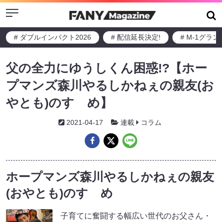
Menu
# ダブルインパクト2026
# 配信延長決定!
# M-1グラ
父の全力にゆうしくん困惑!?【ホー
プマンズ森川やるしかねぇの親友(お
やとも)のすゝめ】
2021-04-17
連載
コラム
ホープマンズ森川やるしかねぇの親友
(おやとも)のすゝめ
子育てに奮闘する幅広い世代のお父さん・