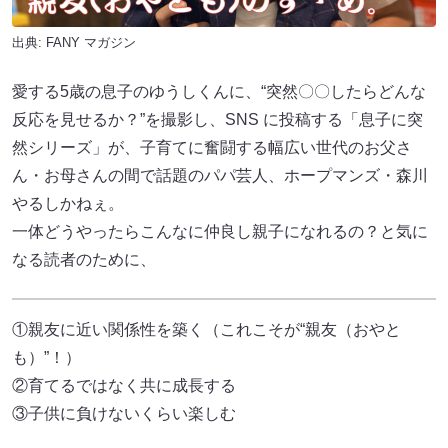
出典:
FANY マガジン
愛する5歳の息子のゆうしくんに、“突然〇〇したらどんな
反応を見せるか？”を撮影し、SNS に投稿する「息子に突
然シリーズ」が、子育てに奮闘する幅広い世代のお父さ
ん・お母さんの間で話題のパパ芸人、ホープマンズ・森川
やるしかねぇ。
一体どうやったらこんなに仲良し親子になれるの？と気に
なる読者のために、
①親友に近い関係性を築く（これこそが“親友（おやと
も）”！）
②育てるではなく共に成長する
③子供に負けないくらい楽しむ