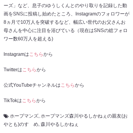
ーズ」など、息子のゆうしくんとのやり取りを記録した動
画をSNSに投稿し始めたところ、Instagramのフォロワーが
8ヵ月で10万人を突破するなど、幅広い世代のお父さんお
母さんを中心に注目を浴びている（現在はSNSの総フォロ
ワー数60万人を超える)
Instagramは
こちら
から
Twitterは
こちら
から
公式YouTubeチャンネルは
こちら
から
TikTokは
こちら
から
ホープマンズ
,
ホープマンズ森川やるしかねぇの親友(お
やとも)のすゝめ
,
森川やるしかねぇ