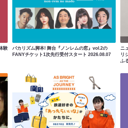
体験
バカリズム脚本! 舞台『ノンレムの窓』vol.2の
ニ
FANYチケット1次先行受付スタート
2026.08.07
リ
ふ