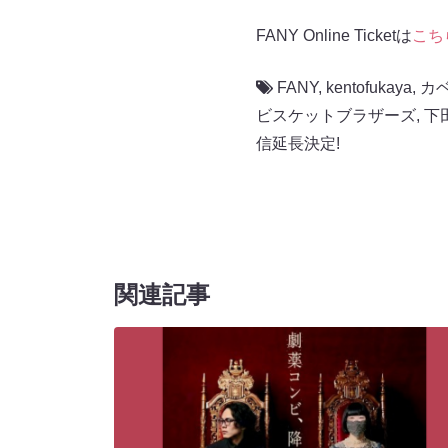
FANY Online Ticketは
こち
FANY
,
kentofukaya
,
カ
ビスケットブラザーズ
,
下
信延長決定!
関連記事