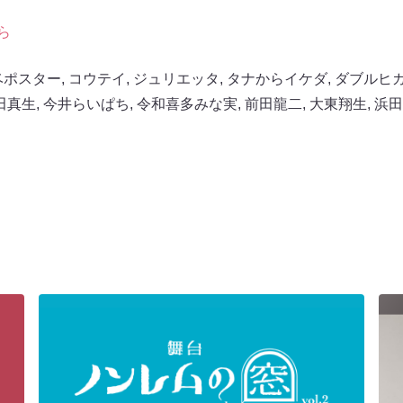
ら
ベポスター
,
コウテイ
,
ジュリエッタ
,
タナからイケダ
,
ダブルヒ
田真生
,
今井らいぱち
,
令和喜多みな実
,
前田龍二
,
大東翔生
,
浜田