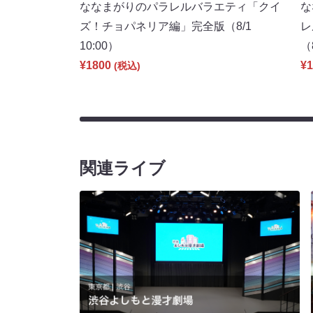
ななまがりのパラレルバラエティ「クイ
な
ズ！チョパネリア編」完全版（8/1
レ
10:00）
（
¥1800
¥1
(税込)
関連ライブ