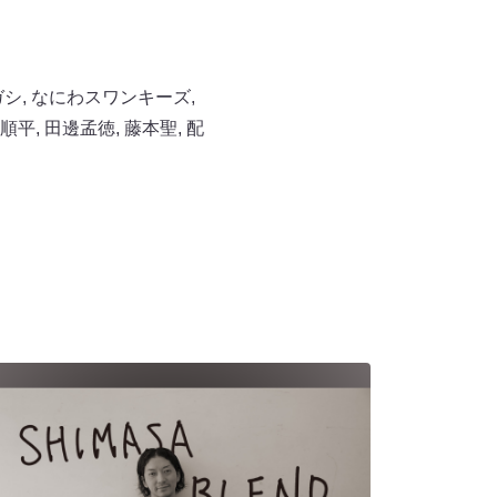
ガシ
,
なにわスワンキーズ
,
順平
,
田邊孟徳
,
藤本聖
,
配