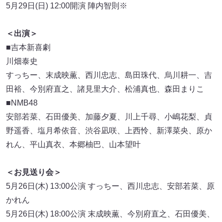
5月29日(日) 12:00開演 陣内智則※
＜出演＞
■吉本新喜劇
川畑泰史
すっちー、末成映薫、西川忠志、島田珠代、烏川耕一、吉
田裕、今別府直之、諸見里大介、松浦真也、森田まりこ
■NMB48
安部若菜、石田優美、加藤夕夏、川上千尋、小嶋花梨、貞
野遥香、塩月希依音、渋谷凪咲、上西怜、新澤菜央、原か
れん、平山真衣、本郷柚巴、山本望叶
＜お見送り会＞
5月26日(木) 13:00公演 すっちー、西川忠志、安部若菜、原
かれん
5月26日(木) 18:00公演 末成映薫、今別府直之、石田優美、