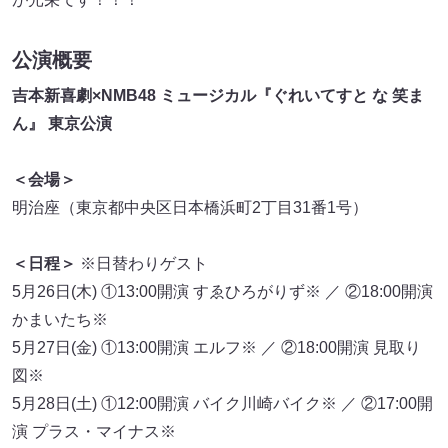
公演概要
吉本新喜劇×NMB48 ミュージカル『ぐれいてすと な 笑ま
ん』 東京公演
＜会場＞
明治座（東京都中央区日本橋浜町2丁目31番1号）
＜日程＞
※日替わりゲスト
5月26日(木) ①13:00開演 すゑひろがりず※ ／ ②18:00開演
かまいたち※
5月27日(金) ①13:00開演 エルフ※ ／ ②18:00開演 見取り
図※
5月28日(土) ①12:00開演 バイク川崎バイク※ ／ ②17:00開
演 プラス・マイナス※