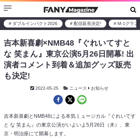
Menu
# ダブルインパクト2026
# 配信延長決定!
# M-1グラ
吉本新喜劇×NMB48『ぐれいてすと
な 笑まん』東京公演5月26日開幕! 出
演者コメント到着＆追加グッズ販売
も決定!
2022-05-25
ニュース
お知らせ
吉本新喜劇とNMB48による本気ミュージカル『ぐれいてす
と な 笑まん』の東京公演がいよいよ5月26日（木）、東
京・明治座にて開幕します。