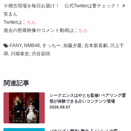
※稽古現場を毎日お届け！ 公式Twitterは要チェック！ ＃
笑まん
Twitterは
こちら
過去の密着映像やコメント動画は
こちら
FANY
,
NMB48
,
すっちー
,
加藤夕夏
,
吉本新喜劇
,
川上千
尋
,
川畑泰史
,
渋谷凪咲
関連記事
シークエンスはやとも監修! ペアリング霊
視が体験できる占いコンテンツ登場
2026.08.07