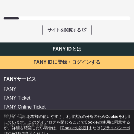
サイトを閲覧する
FANY IDとは
FANY IDに登録・ログインする
FANYサービス
FANY
FANY Ticket
FANY Online Ticket
FANY Channel
当サイトは、お客様の使いやすさ、利用状況の分析のためCookieを利用
しています。このダイアログを閉じることでCookieの使用に同意する
FANY Crowdfunding
か、詳細を確認したい場合は、
[Cookieの設定]
または
[プライバシーポ
リシー]
をご参照ください。
FANY Mall