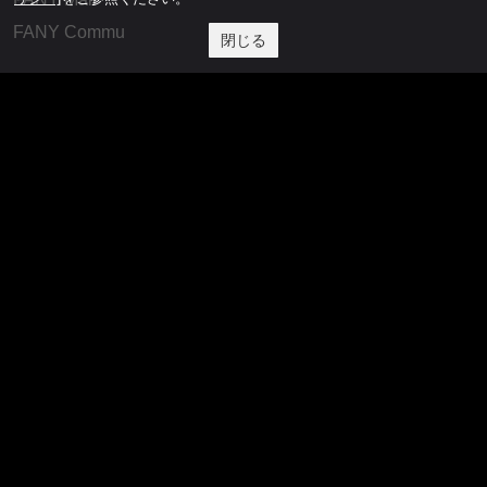
FANY Commu
閉じる
法務・規約
プライバシーポリシー
反社会的勢力排除宣言
会社情報
吉本興業株式会社
お問い合わせ
その他
よしもとニュースセンターアーカイブ
©YOSHIMOTO KOGYO, All Rights Reserved.