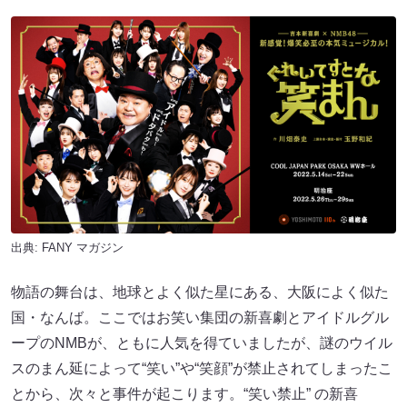
出典:
FANY マガジン
物語の舞台は、地球とよく似た星にある、大阪によく似た
国・なんば。ここではお笑い集団の新喜劇とアイドルグル
ープのNMBが、ともに人気を得ていましたが、謎のウイル
スのまん延によって“笑い”や“笑顔”が禁止されてしまったこ
とから、次々と事件が起こります。“笑い禁止” の新喜