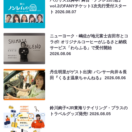
バカリズム脚本! 舞台『ノンレムの窓』
vol.2のFANYチケット1次先行受付スター
ト
2026.08.07
ニューヨーク・嶋佐が地元富士吉田市とコ
ラボ! オリジナルコーヒーがふるさと納税
サービス「わらふる」で受付開始
2026.08.06
丹生明里がゲスト出演! パンサー向井＆長
田『くるま温泉ちゃんねる』
2026.08.06
鈴川絢子×JR東海リテイリング・プラスの
トラベルグッズ発売!
2026.08.05