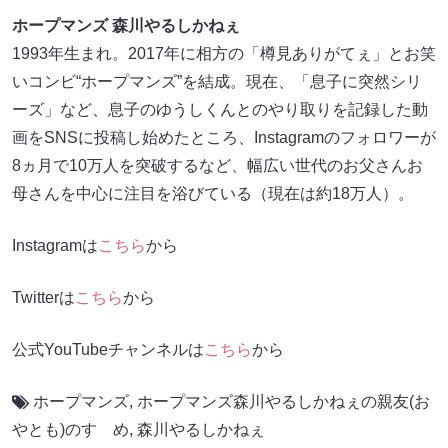
ホープマンズ 森川やるしかねぇ
1993年生まれ。2017年に相方の「樽見ありがてぇ」とお笑
いコンビ“ホープマンズ”を結成。現在、「息子に突然シリ
ーズ」など、息子のゆうしくんとのやり取りを記録した動
画をSNSに投稿し始めたところ、Instagramのフォロワーが
8ヵ月で10万人を突破するなど、幅広い世代のお父さんお
母さんを中心に注目を浴びている（現在は約18万人）。
Instagramは
こちら
から
Twitterは
こちら
から
公式YouTubeチャンネルは
こちら
から
ホープマンズ
,
ホープマンズ森川やるしかねぇの親友(お
やとも)のすゝめ
,
森川やるしかねぇ