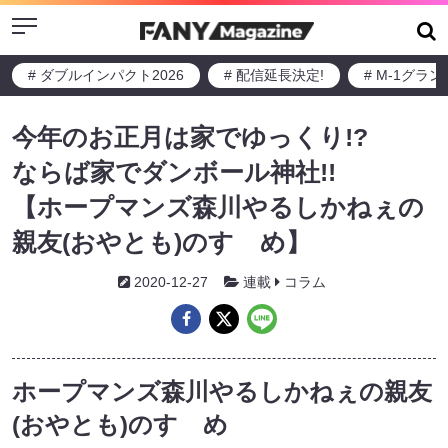
Menu
# ダブルインパクト2026
# 配信延長決定!
# M-1グラ
今年のお正月は家でゆっくり!?
ならば家でダンボール神社!!
【ホープマンズ森川やるしかねぇの
親友(おやとも)のすゝめ】
2020-12-27
連載
コラム
ホープマンズ森川やるしかねぇの親友
(おやとも)のすゝめ