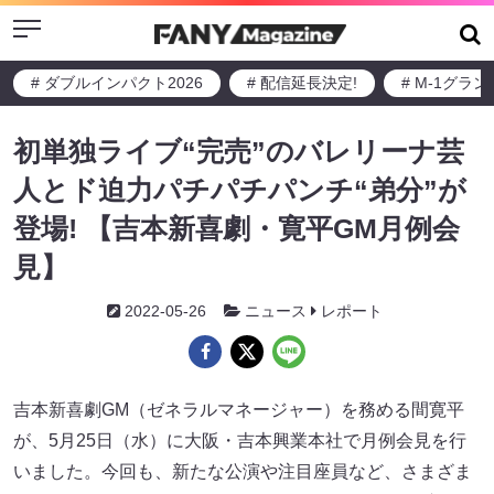
Menu
# ダブルインパクト2026
# 配信延長決定!
# M-1グラ
初単独ライブ“完売”のバレリーナ芸
人とド迫力パチパチパンチ“弟分”が
登場! 【吉本新喜劇・寛平GM月例会
見】
2022-05-26
ニュース
レポート
吉本新喜劇GM（ゼネラルマネージャー）を務める間寛平
が、5月25日（水）に大阪・吉本興業本社で月例会見を行
いました。今回も、新たな公演や注目座員など、さまざま