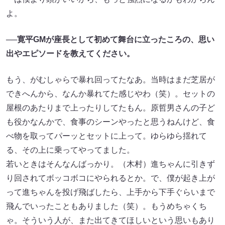
よ。
──寛平GMが座長として初めて舞台に立ったころの、思い
出やエピソードを教えてください。
もう、がむしゃらで暴れ回ってたなあ。当時はまだ芝居が
できへんから、なんか暴れてた感じやわ（笑）。セットの
屋根のあたりまで上ったりしてたもん。原哲男さんの子ど
も役かなんかで、食事のシーンやったと思うねんけど、食
べ物を取ってパーッとセットに上って。ゆらゆら揺れて
る、その上に乗ってやってました。
若いときはそんなんばっかり。（木村）進ちゃんに引きず
り回されてボッコボコにやられるとか。で、僕が起き上が
って進ちゃんを投げ飛ばしたら、上手から下手ぐらいまで
飛んでいったこともありました（笑）。もうめちゃくち
ゃ。そういう人が、また出てきてほしいという思いもあり