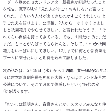
ーダーを務めたセカンドシアター新喜劇が好評だったこと
を報告。寛平GMが「見た人がすごくおもしろいと言って
くれた。そういう人材が出てきたのがすごくうれしい」と
手ごたえを語ります。公演後、2人から「ゆくゆくはよし
もと祇園花月でやらせてほしい」と言われたそうで、「そ
れぐらい自信を持ってきている。でも、１回だけではまだ
まだ。もっとがんばってもらわんと。そして、いつか祇園
花月をいっぱいにしてほしい。12月までに何とか新喜劇を
ブームに乗せたい」と期待を込めて語りました。
次の話題は、5月18日（水）から１週間、寛平GMが33年ぶ
りに吉本新喜劇座長を務めた大阪・なんばグランド花月本
公演について。そこで改めて体感したという“時代の変
化”を語ります。
「むかしは照明さん、音響さんとか、スタッフみんなと仲