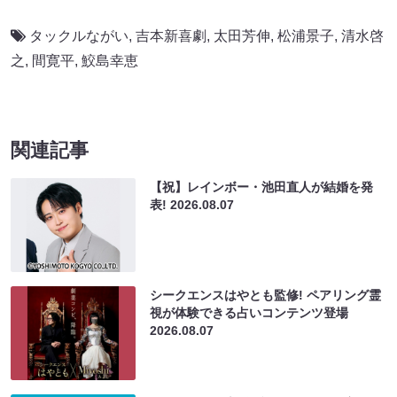
タックルながい
,
吉本新喜劇
,
太田芳伸
,
松浦景子
,
清水啓
之
,
間寛平
,
鮫島幸恵
関連記事
【祝】レインボー・池田直人が結婚を発
表!
2026.08.07
シークエンスはやとも監修! ペアリング霊
視が体験できる占いコンテンツ登場
2026.08.07