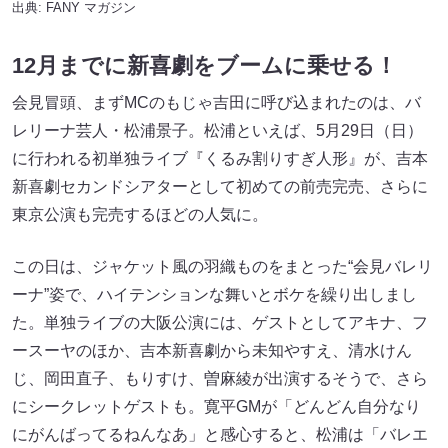
出典:
FANY マガジン
12月までに新喜劇をブームに乗せる！
会見冒頭、まずMCのもじゃ吉田に呼び込まれたのは、バ
レリーナ芸人・松浦景子。松浦といえば、5月29日（日）
に行われる初単独ライブ『くるみ割りすぎ人形』が、吉本
新喜劇セカンドシアターとして初めての前売完売、さらに
東京公演も完売するほどの人気に。
この日は、ジャケット風の羽織ものをまとった“会見バレリ
ーナ”姿で、ハイテンションな舞いとボケを繰り出しまし
た。単独ライブの大阪公演には、ゲストとしてアキナ、フ
ースーヤのほか、吉本新喜劇から未知やすえ、清水けん
じ、岡田直子、もりすけ、曽麻綾が出演するそうで、さら
にシークレットゲストも。寛平GMが「どんどん自分なり
にがんばってるねんなあ」と感心すると、松浦は「バレエ