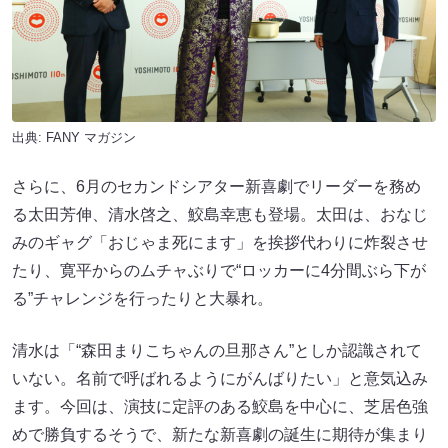
出典:
FANY マガジン
さらに、6月のセカンドシアター新喜劇でリーダーを務め
る太田芳伸、清水啓之、鮫島幸恵も登場。太田は、おなじ
みのギャグ「おじゃま死にます」を挨拶代わりに炸裂させ
たり、寛平からのムチャぶりで“ロッカーに4分間ぶら下が
る”チャレンジを行ったりと大暴れ。
清水は「“森田まりこちゃんの旦那さん”としか認識されて
いない。名前で呼ばれるようにがんばりたい」と意気込み
ます。今回は、演技に定評のある鮫島を中心に、芝居色強
めで勝負するそうで、新たな新喜劇の誕生に期待が集まり