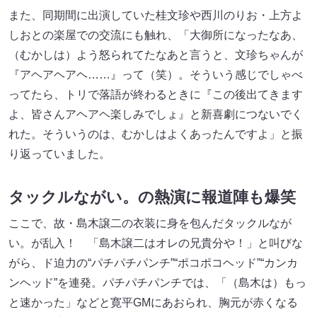
また、同期間に出演していた桂文珍や西川のりお・上方よ
しおとの楽屋での交流にも触れ、「大御所になったなあ、
（むかしは）よう怒られてたなあと言うと、文珍ちゃんが
『アヘアヘアヘ……』って（笑）。そういう感じでしゃべ
ってたら、トリで落語が終わるときに『この後出てきます
よ、皆さんアヘアヘ楽しみでしょ』と新喜劇につないでく
れた。そういうのは、むかしはよくあったんですよ」と振
り返っていました。
タックルながい。の熱演に報道陣も爆笑
ここで、故・島木譲二の衣装に身を包んだタックルなが
い。が乱入！ 「島木譲二はオレの兄貴分や！」と叫びな
がら、ド迫力の“パチパチパンチ”“ポコポコヘッド”“カンカ
ンヘッド”を連発。パチパチパンチでは、「（島木は）もっ
と速かった」などと寛平GMにあおられ、胸元が赤くなる