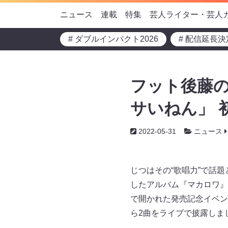
ニュース
連載
特集
芸人ライター・芸人
# ダブルインパクト2026
# 配信延長決
フット後藤
サいねん」 
2022-05-31
ニュース
じつはその“歌唱力”で話
したアルバム『マカロワ』が
で開かれた発売記念イベン
ら2曲をライブで披露しま