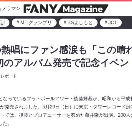
カメラマン
定!
# M-1グランプリ
# BSよしもと
# JO1
の熱唱にファン感涙も「この晴
初のアルバム発売で記念イベン
レポート
題となっているフットボールアワー・後藤輝基が、昭和から平成
発売されました。5月29日（日）に東京・タワーレコード渋谷店 B1
トでは、後藤とプロデューサーを努めた藤井隆が出演。200人
した。