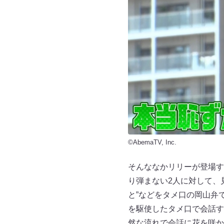
©AbemaTV, Inc.
そんななかリリーが登場す
り弾まない2人に対して、
と”などをタメ口の岡山弁
を駆使したタメ口で会話す
然な流れで会話に花を咲か