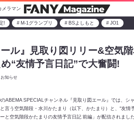
カメラマン
定!
# M-1グランプリ
# BSよしもと
# JO1
ール』見取り図リリー&空気
め“友情予言日記”で大奮闘!
お知らせ
3:30のABEMA SPECIALチャンネル『見取り図エール』では
と言う空気階段・水川かたまり（以下、かたまり）と、“友情予
ーと空気階段かたまりの友情予言日記 前編」が配信されまし