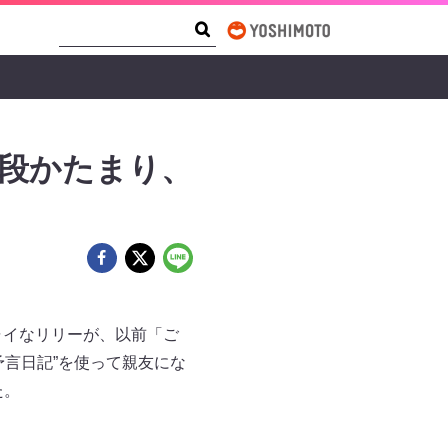
Search Form
Search
階段かたまり、
、シャイなリリーが、以前「ご
言日記”を使って親友にな
た。