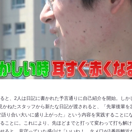
ると、2人は日記に書かれた予言通りに自己紹介を開始。しか
見かねたスタッフから新たな日記が渡されると、「先輩後輩を
で語り合い大いに盛り上がった」という内容を実践することに
ることに。これにより、先ほどまでと打って変わって打ち解け
せると、見守っていた盛山は「いいね！ タメ口が1番距離近