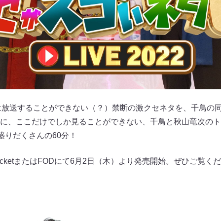
では放送することができない（？）禁断の激クセネタを、千鳥の
に、ここだけでしか見ることができない、千鳥と秋山竜次のト
が盛りだくさんの60分！
e TicketまたはFODにて6月2日（木）より発売開始。ぜひご覧く