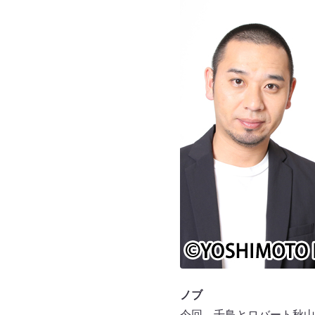
ノブ
今回、千鳥とロバート秋山