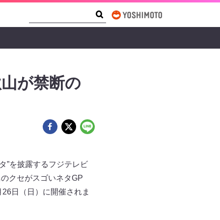
Search Form
Search
秋⼭が禁断の
タ”を披露するフジテレビ
鳥のクセがスゴいネタGP
6月26日（日）に開催されま