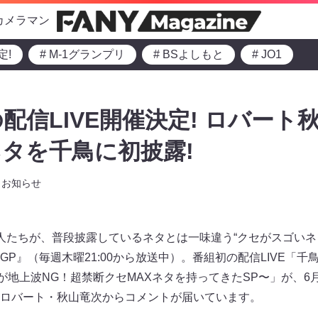
カメラマン
定!
# M-1グランプリ
# BSよしもと
# JO1
配信LIVE開催決定! ロバート
タを千鳥に初披露!
お知らせ
人たちが、普段披露しているネタとは一味違う“クセがスゴいネ
P』（毎週木曜21:00から放送中）。番組初の配信LIVE「千
ト秋⼭が地上波NG！超禁断クセMAXネタを持ってきたSP〜」が、
ロバート・秋⼭竜次からコメントが届いています。