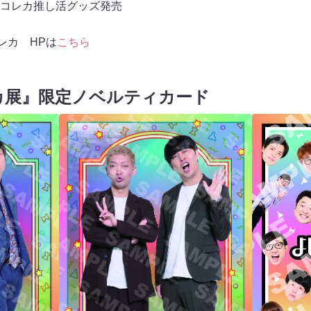
コレカ推し活グッズ発売
レカ HPは
こちら
カ展』限定ノベルティカード