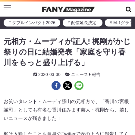
Menu
# ダブルインパクト2026
# 配信延長決定!
# M-1グラ
元相方・ムーディが証人! 梶剛がかじ
祭りの日に結婚発表「家庭を守り香
川をもっと盛り上げる」
2020-03-30
ニュース
報告
お笑いタレント・ムーディ勝山の元相方で、「香川の宮根
誠司」としても有名な香川住みます芸人・梶剛から、嬉し
いニュースが届きました！
梶は入籍したことを自身のTwitterで次のように報告してく