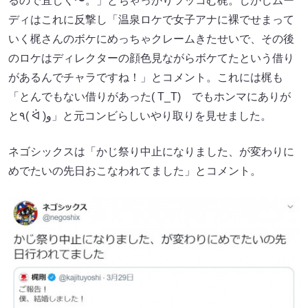
るので宜しく〜。」とちゃっかりツッコむ梶。しかしムー
ディはこれに反撃し「温泉ロケで女子アナに裸でせまって
いく梶さんのボケにめっちゃクレームきたせいで、その後
のロケはディレクターの顔色見ながらボケてたという借り
があるんでチャラですね！」とコメント。これには梶も
「とんでもない借りがあった( T_T) でもホンマにありが
と٩( ᐛ )و」と元コンビらしいやり取りを見せました。
ネゴシックスは「かじ祭り中止になりました、が変わりに
めでたいの先日おこなわれてました」とコメント。