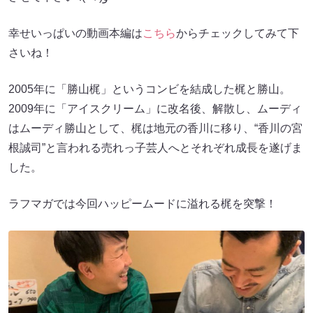
幸せいっぱいの動画本編は
こちら
からチェックしてみて下
さいね！
2005年に「勝山梶」というコンビを結成した梶と勝山。
2009年に「アイスクリーム」に改名後、解散し、ムーディ
はムーディ勝山として、梶は地元の香川に移り、“香川の宮
根誠司”と言われる売れっ子芸人へとそれぞれ成長を遂げま
した。
ラフマガでは今回ハッピームードに溢れる梶を突撃！