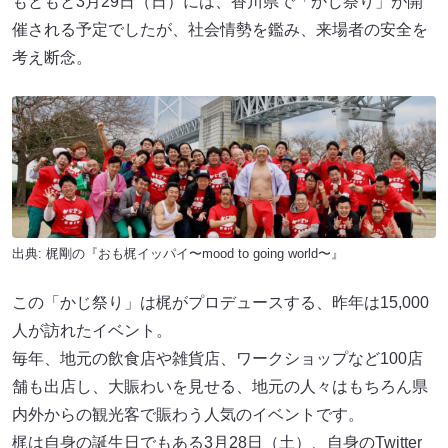
もともと3月29日（日）には、香川県で「かじ祭り」が開
催される予定でしたが、社会情勢を鑑み、来場者の安全を
考え断念。
出典:
梶剛の『おも梶イッパイ〜mood to going world〜』
この「かじ祭り」は梶がプロデュースする、昨年は15,000
人が訪れたイベント。
毎年、地元の飲食店や雑貨店、ワークショップなど100店
舗も出店し、大賑わいを見せる、地元の人々はもちろん県
内外からの観光客で賑わう人気のイベントです。
梶は自身の誕生日でもある3月28日（土）、自身のTwitter