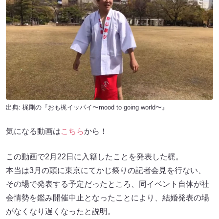
出典:
梶剛の『おも梶イッパイ〜mood to going world〜』
気になる動画は
こちら
から！
この動画で2月22日に入籍したことを発表した梶。
本当は3月の頭に東京にてかじ祭りの記者会見を行ない、
その場で発表する予定だったところ、同イベント自体が社
会情勢を鑑み開催中止となったことにより、結婚発表の場
がなくなり遅くなったと説明。