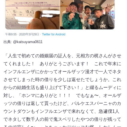
出典:
@katsuyama0611
「人生で初めての婚姻届の証人を、元相方の梶さんがさせ
てくれました！ ありがとうございます！ これで年末に
インフルエンザにかかってオールザッツ漫才で一人でネタ
させてしまった時の借りを少しは返せたでしょうか。これ
からの結婚生活も盛り上げて下さい！」と綴るムーディに
対し、「ホンマにありがと！！！ でもなぁ〜、オールザ
ッツの借りは返して貰ったけど、パルケエスパーニャのカ
ウントダウンもインフルエンザで来れなくて、急遽僕1人
でネタして数千人の前で鬼スベリしたやつの借りが残って