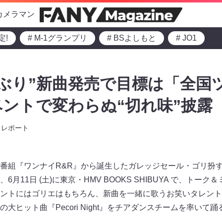
カメラマン
定!
# M-1グランプリ
# BSよしもと
# JO1
年ぶり”新曲発売で目標は「全国ツ
ントで変わらぬ“切れ味”披露
レポート
番組『ワンナイR&R』から誕生したガレッジセール・ゴリ扮す
月11日 (土)に東京・HMV BOOKS SHIBUYA で、トー
ントにはゴリエはもちろん、新曲を一緒に歌うお笑いタレント
大ヒット曲『Pecori Night』をチアダンスチームを率いて