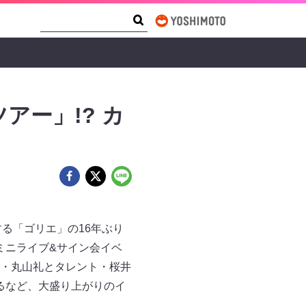
Search Form
Search
アー」!? カ
る「ゴリエ」の16年ぶり
ク＆ミニライブ&サイン会イベ
・丸山礼とタレント・桜井
踊るなど、大盛り上がりのイ