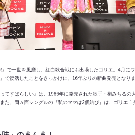
R&R』で一世を風靡し、紅白歌合戦にも出場したゴリエ。4月に
』で復活したことをきっかけに、16年ぶりの新曲発売となり
ってすばらしい』は、1966年に発売された歌手・槇みちるの
また、両Ａ面シングルの『私のママは2個結び』は、ゴリエ自
レ味」のまんま！