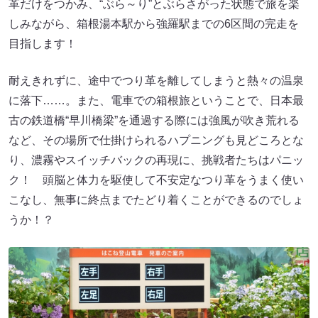
革だけをつかみ、“ぶら～り”とぶらさがった状態で旅を楽
しみながら、箱根湯本駅から強羅駅までの6区間の完走を
目指します！
耐えきれずに、途中でつり革を離してしまうと熱々の温泉
に落下……。また、電車での箱根旅ということで、日本最
古の鉄道橋“早川橋梁”を通過する際には強風が吹き荒れる
など、その場所で仕掛けられるハプニングも見どころとな
り、濃霧やスイッチバックの再現に、挑戦者たちはパニッ
ク！ 頭脳と体力を駆使して不安定なつり革をうまく使い
こなし、無事に終点までたどり着くことができるのでしょ
うか！？