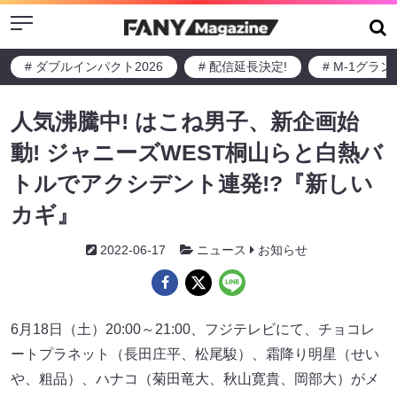
Menu
# ダブルインパクト2026
# 配信延長決定!
# M-1グラ
人気沸騰中! はこね男子、新企画始
動! ジャニーズWEST桐山らと白熱バ
トルでアクシデント連発!?『新しい
カギ』
2022-06-17
ニュース
お知らせ
6月18日（土）20:00～21:00、フジテレビにて、チョコレ
ートプラネット（長田庄平、松尾駿）、霜降り明星（せい
や、粗品）、ハナコ（菊田竜大、秋山寛貴、岡部大）がメ