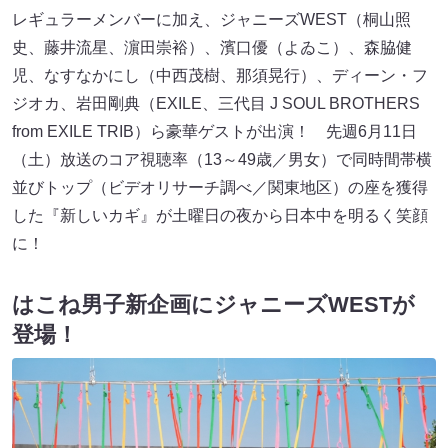
レギュラーメンバーに加え、ジャニーズWEST（桐山照
史、藤井流星、濵田崇裕）、濱口優（よゐこ）、森脇健
児、なすなかにし（中西茂樹、那須晃行）、ディーン・フ
ジオカ、岩田剛典（EXILE、三代目 J SOUL BROTHERS
from EXILE TRIB）ら豪華ゲストが出演！ 先週6月11日
（土）放送のコア視聴率（13～49歳／男女）で同時間帯横
並びトップ（ビデオリサーチ調べ／関東地区）の座を獲得
した『新しいカギ』が土曜日の夜から日本中を明るく笑顔
に！
はこね男子新企画にジャニーズWESTが
登場！