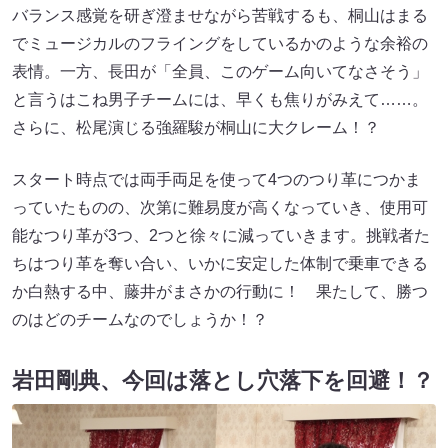
バランス感覚を研ぎ澄ませながら苦戦するも、桐山はまる
でミュージカルのフライングをしているかのような余裕の
表情。一方、長田が「全員、このゲーム向いてなさそう」
と言うはこね男子チームには、早くも焦りがみえて……。
さらに、松尾演じる強羅駿が桐山に大クレーム！？
スタート時点では両手両足を使って4つのつり革につかま
っていたものの、次第に難易度が高くなっていき、使用可
能なつり革が3つ、2つと徐々に減っていきます。挑戦者た
ちはつり革を奪い合い、いかに安定した体制で乗車できる
か白熱する中、藤井がまさかの行動に！ 果たして、勝つ
のはどのチームなのでしょうか！？
岩田剛典、今回は落とし穴落下を回避！？