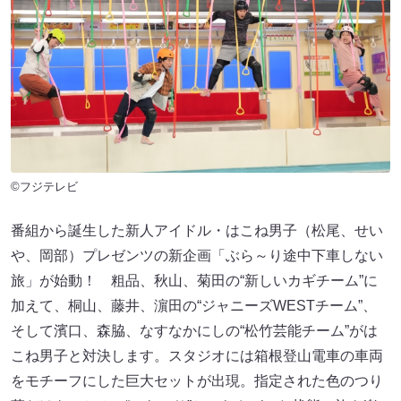
©フジテレビ
番組から誕生した新人アイドル・はこね男子（松尾、せい
や、岡部）プレゼンツの新企画「ぶら～り途中下車しない
旅」が始動！ 粗品、秋山、菊田の“新しいカギチーム”に
加えて、桐山、藤井、濵田の“ジャニーズWESTチーム”、
そして濱口、森脇、なすなかにしの“松竹芸能チーム”がは
こね男子と対決します。スタジオには箱根登山電車の車両
をモチーフにした巨大セットが出現。指定された色のつり