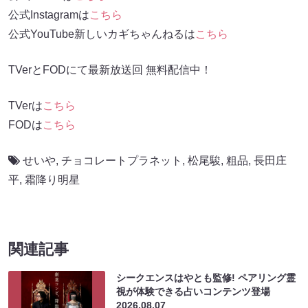
公式Instagramは
こちら
公式YouTube新しいカギちゃんねるは
こちら
TVerとFODにて最新放送回 無料配信中！
TVerは
こちら
FODは
こちら
せいや
,
チョコレートプラネット
,
松尾駿
,
粗品
,
長田庄
平
,
霜降り明星
関連記事
シークエンスはやとも監修! ペアリング霊
視が体験できる占いコンテンツ登場
2026.08.07