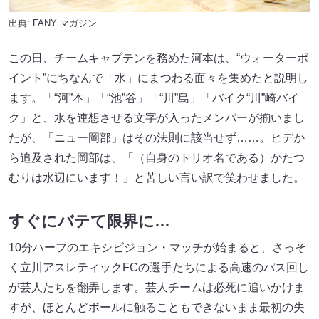
出典:
FANY マガジン
この日、チームキャプテンを務めた河本は、“ウォーターポ
イント”にちなんで「水」にまつわる面々を集めたと説明し
ます。「“河”本」「“池”谷」「“川”島」「バイク“川”崎バイ
ク」と、水を連想させる文字が入ったメンバーが揃いまし
たが、「ニュー岡部」はその法則に該当せず……。ヒデか
ら追及された岡部は、「（自身のトリオ名である）かたつ
むりは水辺にいます！」と苦しい言い訳で笑わせました。
すぐにバテて限界に…
10分ハーフのエキシビジョン・マッチが始まると、さっそ
く立川アスレティックFCの選手たちによる高速のパス回し
が芸人たちを翻弄します。芸人チームは必死に追いかけま
すが、ほとんどボールに触ることもできないまま最初の失