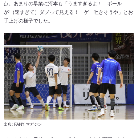
点。あまりの早業に河本も「うますぎるよ！ ボール
が‘（速すぎて）ダブって見える！ ゲー吐きそうや」とお
手上げの様子でした。
出典:
FANY マガジン