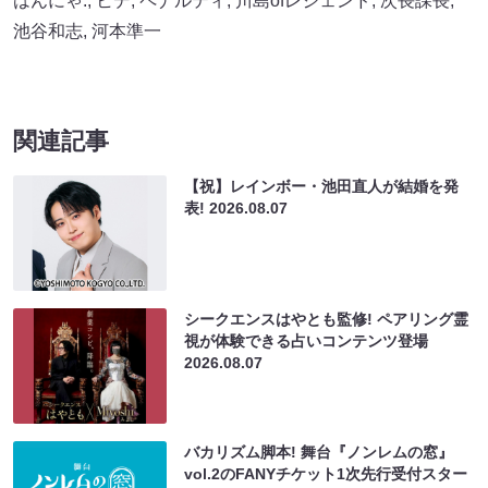
はんにゃ.
,
ヒデ
,
ペナルティ
,
川島ofレジェンド
,
次長課長
,
池谷和志
,
河本準一
関連記事
【祝】レインボー・池田直人が結婚を発
表!
2026.08.07
シークエンスはやとも監修! ペアリング霊
視が体験できる占いコンテンツ登場
2026.08.07
バカリズム脚本! 舞台『ノンレムの窓』
vol.2のFANYチケット1次先行受付スター