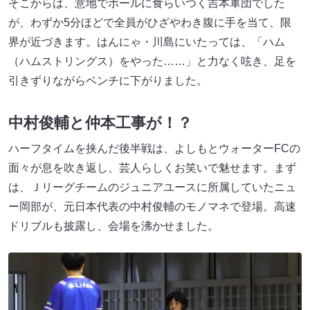
そこからは、意地でボールに食らいつく吉本軍団でした
が、わずか5分ほどで全員がひざやわき腹に手を当て、限
界が近づきます。はんにゃ・川島にいたっては、「ハム
（ハムストリングス）をやった……」と力なく呟き、足を
引きずりながらベンチに下がりました。
中村俊輔と仲本工事が！？
ハーフタイムを挟んだ後半戦は、よしもとウォーターFCの
面々が息を吹き返し、芸人らしくお笑いで魅せます。まず
は、Ｊリーグチームのジュニアユースに所属していたニュ
ー岡部が、元日本代表の中村俊輔のモノマネで登場。高速
ドリブルも披露し、会場を沸かせました。