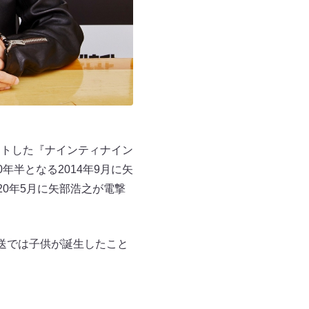
ートした『ナインティナイン
半となる2014年9月に矢
0年5月に矢部浩之が電撃
放送では子供が誕生したこと