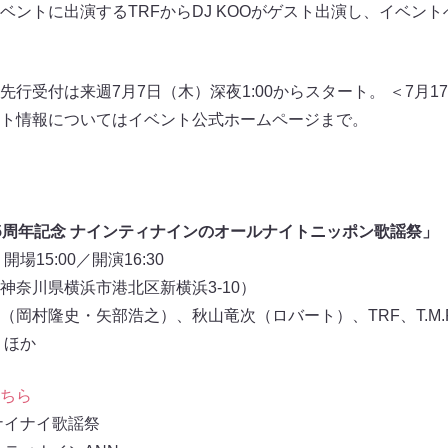
ベントに出演するTRFからDJ KOOがゲスト出演し、イベン
行受付は来週7月7日（木）深夜1:00からスタート。 ＜7月17
ト情報についてはイベント公式ホームページまで。
5周年記念 ナインティナインのオールナイトニッポン歌謡祭」
場15:00／開演16:30
神奈川県横浜市港北区新横浜3-10）
村隆史・矢部浩之）、秋山竜次（ロバート）、TRF、T.M.Revo
 ほか
ちら
ナイナイ歌謡祭