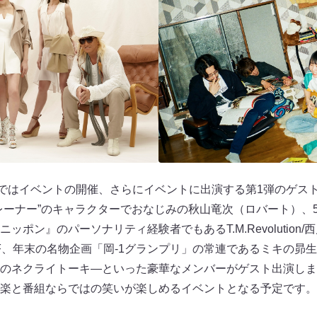
送ではイベントの開催、さらにイベントに出演する第1弾のゲス
レーナー”のキャラクターでおなじみの秋山竜次（ロバート）、
ポン』のパーソナリティ経験者でもあるT.M.Revolution
RF、年末の名物企画「岡-1グランプリ」の常連であるミキの昴
のネクライトーキ―といった豪華なメンバーがゲスト出演します
楽と番組ならではの笑いが楽しめるイベントとなる予定です。