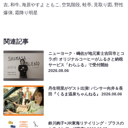
吉
,
和牛
,
海原やすよ ともこ
,
空気階段
,
蛙亭
,
見取り図
,
野性
爆弾
,
霜降り明星
関連記事
ニューヨーク・嶋佐が地元富士吉田市とコ
ラボ! オリジナルコーヒーがふるさと納税
サービス「わらふる」で受付開始
2026.08.06
丹生明里がゲスト出演! パンサー向井＆長
田『くるま温泉ちゃんねる』
2026.08.06
鈴川絢子×JR東海リテイリング・プラスの