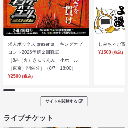
求人ボックス presents キングオブ
しみちゃむ寄席（
コント2026予選２回戦②
¥1500
(税込)
［8/4（火）きゅりあん 小ホール
（東京）開催分］（8/7 18:00）
¥2500
(税込)
サイトを閲覧する
ライブチケット