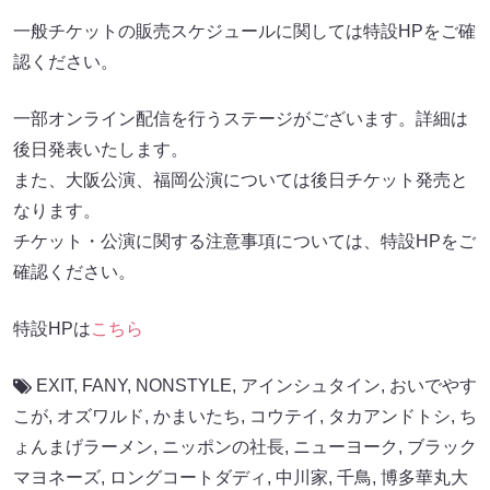
一般チケットの販売スケジュールに関しては特設HPをご確
認ください。
一部オンライン配信を行うステージがございます。詳細は
後日発表いたします。
また、大阪公演、福岡公演については後日チケット発売と
なります。
チケット・公演に関する注意事項については、特設HPをご
確認ください。
特設HPは
こちら
EXIT
,
FANY
,
NONSTYLE
,
アインシュタイン
,
おいでやす
こが
,
オズワルド
,
かまいたち
,
コウテイ
,
タカアンドトシ
,
ち
ょんまげラーメン
,
ニッポンの社長
,
ニューヨーク
,
ブラック
マヨネーズ
,
ロングコートダディ
,
中川家
,
千鳥
,
博多華丸大