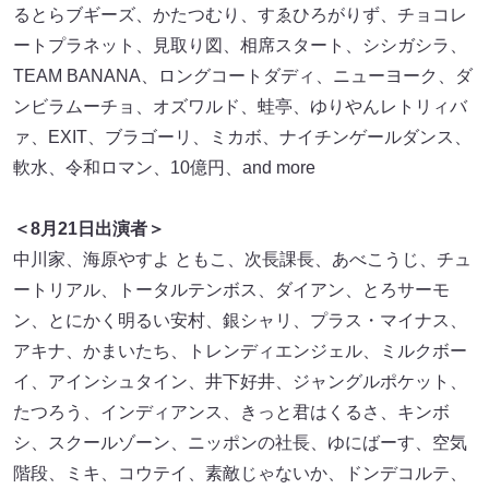
るとらブギーズ、かたつむり、すゑひろがりず、チョコレ
ートプラネット、見取り図、相席スタート、シシガシラ、
TEAM BANANA、ロングコートダディ、ニューヨーク、ダ
ンビラムーチョ、オズワルド、蛙亭、ゆりやんレトリィバ
ァ、EXIT、ブラゴーリ、ミカボ、ナイチンゲールダンス、
軟水、令和ロマン、10億円、and more
＜8月21日出演者＞
中川家、海原やすよ ともこ、次長課長、あべこうじ、チュ
ートリアル、トータルテンボス、ダイアン、とろサーモ
ン、とにかく明るい安村、銀シャリ、プラス・マイナス、
アキナ、かまいたち、トレンディエンジェル、ミルクボー
イ、アインシュタイン、井下好井、ジャングルポケット、
たつろう、インディアンス、きっと君はくるさ、キンボ
シ、スクールゾーン、ニッポンの社長、ゆにばーす、空気
階段、ミキ、コウテイ、素敵じゃないか、ドンデコルテ、