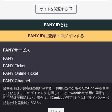
サイトを閲覧する
FANY IDとは
FANY IDに登録・ログインする
FANYサービス
FANY
FANY Ticket
FANY Online Ticket
FANY Channel
当サイトは、お客様の使いやすさ、利用状況の分析のためCookieを利用
FANY Crowdfunding
しています。このダイアログを閉じることでCookieの使用に同意する
FANY Mall
か、詳細を確認したい場合は、
[Cookieの設定]
または
[プライバシーポ
リシー]
をご参照ください。
FANY Commu
閉じる