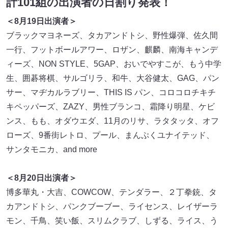
計101組の出演者の日割り発表！
＜8月19日出演者＞
ブラックマヨネーズ、タカアンドトシ、野性爆弾、佐久間
一行、フットボールアワー、ロザン、麒麟、南海キャンデ
ィーズ、NON STYLE、5GAP、おいでやすこが、もう中学
生、囲碁将棋、サルゴリラ、和牛、大谷健太、GAG、パン
サー、マヂカルラブリー、THIS IS パン、コロコロチキチ
キペッパーズ、ZAZY、男性ブランコ、霜降り明星、ケビ
ンス、もも、オダウエダ、11月のリサ、ラタタッタ、オフ
ローズ、9番街レトロ、プール、まんぷくユナイテッド、
サンタモニカ、and more
＜8月20日出演者＞
博多華丸・大吉、COWCOW、テンダラー、２丁拳銃、タ
カアンドトシ、パンクブーブー、ライセンス、レイザーラ
モン、千鳥、笑い飯、スリムクラブ、しずる、ライス、う