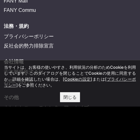
FANY Mall
FANY Commu
法務・規約
プライバシーポリシー
反社会的勢力排除宣言
会社情報
当サイトは、お客様の使いやすさ、利用状況の分析のためCookieを利用
吉本興業株式会社
しています。このダイアログを閉じることでCookieの使用に同意する
か、詳細を確認したい場合は、
[Cookieの設定]
または
[プライバシーポ
お問い合わせ
リシー]
をご参照ください。
閉じる
その他
よしもとニュースセンターアーカイブ
©YOSHIMOTO KOGYO, All Rights Reserved.