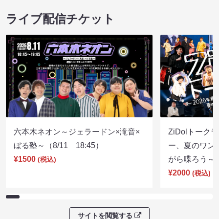
ライブ配信チケット
六本木ネオン～ジェラードン×滝音×
ZiDolトーク
ぼる塾～（8/11 18:45）
ー、夏のワン
¥1500
がら喋ろう～（8
(税込)
¥2000
(税込)
サイトを閲覧する