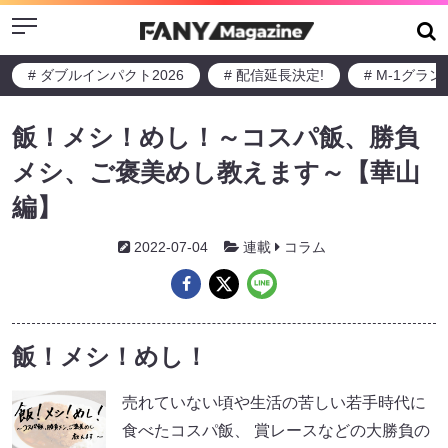
Menu
# ダブルインパクト2026
# 配信延長決定!
# M-1グラ
飯！メシ！めし！～コスパ飯、勝負
メシ、ご褒美めし教えます～【華山
編】
2022-07-04
連載
コラム
飯！メシ！めし！
売れていない頃や生活の苦しい若手時代に
食べたコスパ飯、 賞レースなどの大勝負の