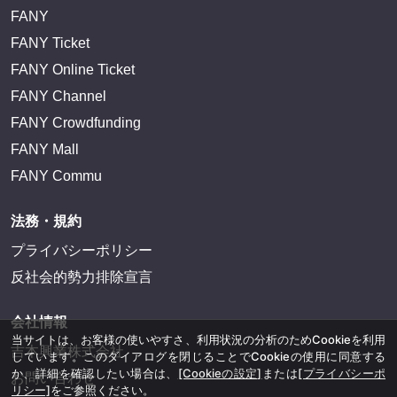
FANY
FANY Ticket
FANY Online Ticket
FANY Channel
FANY Crowdfunding
FANY Mall
FANY Commu
法務・規約
プライバシーポリシー
反社会的勢力排除宣言
会社情報
当サイトは、お客様の使いやすさ、利用状況の分析のためCookieを利用
吉本興業株式会社
しています。このダイアログを閉じることでCookieの使用に同意する
か、詳細を確認したい場合は、
[Cookieの設定]
または
[プライバシーポ
お問い合わせ
リシー]
をご参照ください。