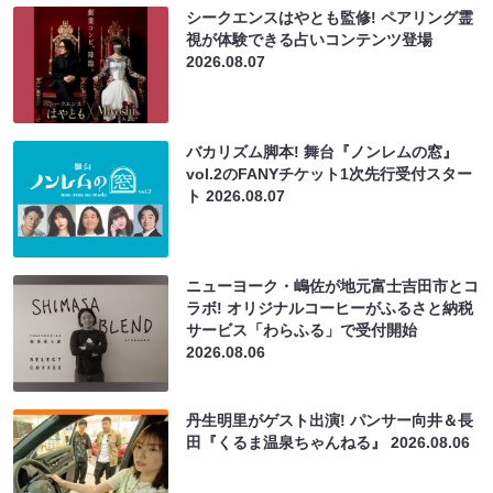
シークエンスはやとも監修! ペアリング霊
視が体験できる占いコンテンツ登場
2026.08.07
バカリズム脚本! 舞台『ノンレムの窓』
vol.2のFANYチケット1次先行受付スター
ト
2026.08.07
ニューヨーク・嶋佐が地元富士吉田市とコ
ラボ! オリジナルコーヒーがふるさと納税
サービス「わらふる」で受付開始
2026.08.06
丹生明里がゲスト出演! パンサー向井＆長
田『くるま温泉ちゃんねる』
2026.08.06