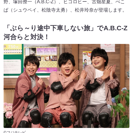
野、塚田僚一（A.B.C-Z）、ヒコロヒー、古畑星夏、ぺこ
ぱ（シュウペイ、松陰寺太勇）、松井玲奈が登場します。
「ぶら～り途中下車しない旅」でA.B.C-Z
河合らと対決！
©フジテレビ