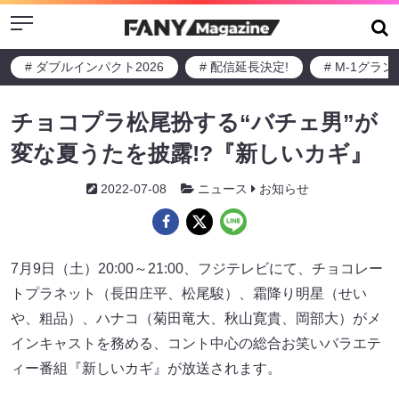
Menu
# ダブルインパクト2026
# 配信延長決定!
# M-1グラ
チョコプラ松尾扮する“バチェ男”が
変な夏うたを披露!?『新しいカギ』
2022-07-08
ニュース
お知らせ
7月9日（土）20:00～21:00、フジテレビにて、チョコレー
トプラネット（長田庄平、松尾駿）、霜降り明星（せい
や、粗品）、ハナコ（菊田竜大、秋山寛貴、岡部大）がメ
インキャストを務める、コント中心の総合お笑いバラエテ
ィー番組『新しいカギ』が放送されます。