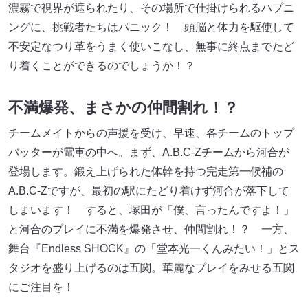
濃霧で視界が遮られたり、その場所で仕掛けられるハプニ
ングに、挑戦者たちはパニック！ 頭脳と体力を駆使して
不安定なつり革をうまく使いこなし、無事に終点までたど
り着くことができるのでしょうか！？
不満爆発、まさかの仲間割れ！？
チームメイトからの声援を受け、早速、各チームのトップ
バッターが電車の中へ。まず、A.B.C-Zチームから河合が
登場します。鍛え上げられた体幹を持つ完走第一候補の
A.B.C-Zですが、最初の駅にたどり着けず河合が落下して
しまいます！ すると、塚田が「僕、言ったんですよ！」
と河合のプレイに不満を爆発させ、仲間割れ！？ 一方、
舞台『Endless SHOCK』の「堂本光一くんみたい！」とス
タジオを盛り上げるのは五関。華麗なプレイをみせる五関
にご注目を！