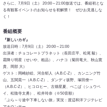
さらに、7月9日（土） 20:00～21:00放送では、番組初とな
る有観客イベントのお知らせを初解禁！ ぜひお見逃しな
く！
番組概要
『新しいカギ』
放送日時：7月9日（土） 20:00～21:00
出演者：チョコレートプラネット（長田庄平、松尾 駿）、
霜降り明星（せいや、粗品）、ハナコ（菊田竜大、秋山寛
貴、岡部 大）
ゲスト：岡崎紗絵、河合郁人（A.B.C-Z）、カンニング竹
山、五関晃一（A.B.C-Z）、ダンディ坂野、塚田僚一
（A.B.C-Z）、ヒコロヒー、古畑星夏、ぺこぱ（シュウペ
イ、松陰寺太勇）、松井玲奈（※50音順）
「ぶら～り途中下車しない旅」実況：渡辺和洋フジテレビ
アナウンサー