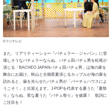
©フジテレビ
また、リアリティーショー『バチェラー・ジャパン』に登
場しそうなバチェラーならぬ、バチェ田バチェ男を松尾が
演じる「BACHEO JAPANバチェ田バチェ男」は海の家を
舞台にお届け。秋山と古畑星夏演じるカップルが海の家を
訪れると、歯を光らせたバチェ男が「バーチェハウスによ
うこそ！」と出迎えます。J-POPを代表する夏うた『夏祭
り』ならぬ、変な夏うた『バチェ祭り』を披露！ 歌詞に
ご注目を！