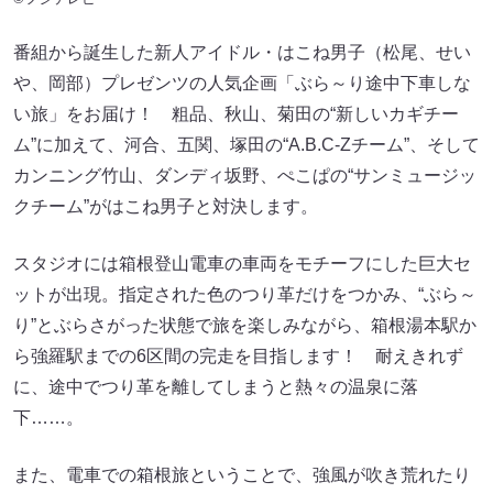
番組から誕生した新人アイドル・はこね男子（松尾、せい
や、岡部）プレゼンツの人気企画「ぶら～り途中下車しな
い旅」をお届け！ 粗品、秋山、菊田の“新しいカギチー
ム”に加えて、河合、五関、塚田の“A.B.C-Zチーム”、そして
カンニング竹山、ダンディ坂野、ぺこぱの“サンミュージッ
クチーム”がはこね男子と対決します。
スタジオには箱根登山電車の車両をモチーフにした巨大セ
ットが出現。指定された色のつり革だけをつかみ、“ぶら～
り”とぶらさがった状態で旅を楽しみながら、箱根湯本駅か
ら強羅駅までの6区間の完走を目指します！ 耐えきれず
に、途中でつり革を離してしまうと熱々の温泉に落
下……。
また、電車での箱根旅ということで、強風が吹き荒れたり