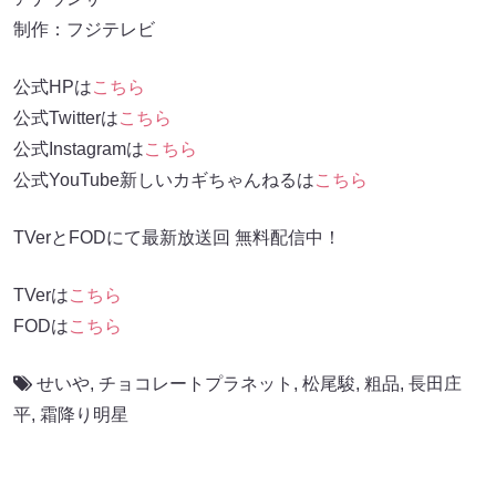
制作：フジテレビ
公式HPは
こちら
公式Twitterは
こちら
公式Instagramは
こちら
公式YouTube新しいカギちゃんねるは
こちら
TVerとFODにて最新放送回 無料配信中！
TVerは
こちら
FODは
こちら
せいや
,
チョコレートプラネット
,
松尾駿
,
粗品
,
長田庄
平
,
霜降り明星