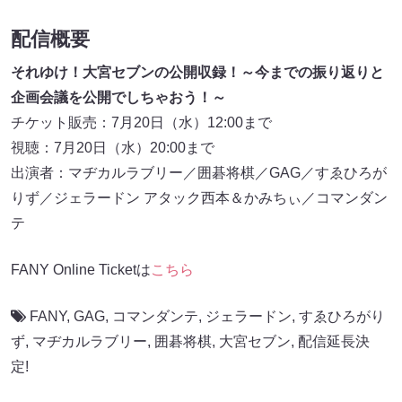
配信概要
それゆけ！大宮セブンの公開収録！～今までの振り返りと
企画会議を公開でしちゃおう！～
チケット販売：7月20日（水）12:00まで
視聴：7月20日（水）20:00まで
出演者：マヂカルラブリー／囲碁将棋／GAG／すゑひろが
りず／ジェラードン アタック西本＆かみちぃ／コマンダン
テ
FANY Online Ticketは
こちら
FANY
,
GAG
,
コマンダンテ
,
ジェラードン
,
すゑひろがり
ず
,
マヂカルラブリー
,
囲碁将棋
,
大宮セブン
,
配信延長決
定!