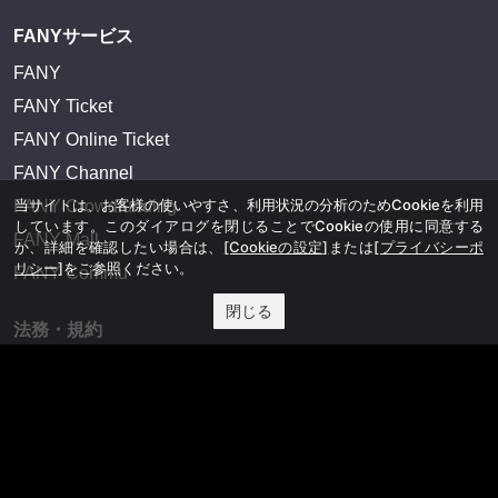
FANYサービス
FANY
FANY Ticket
FANY Online Ticket
FANY Channel
当サイトは、お客様の使いやすさ、利用状況の分析のためCookieを利用
FANY Crowdfunding
しています。このダイアログを閉じることでCookieの使用に同意する
FANY Mall
か、詳細を確認したい場合は、
[Cookieの設定]
または
[プライバシーポ
リシー]
をご参照ください。
FANY Commu
閉じる
法務・規約
プライバシーポリシー
反社会的勢力排除宣言
会社情報
吉本興業株式会社