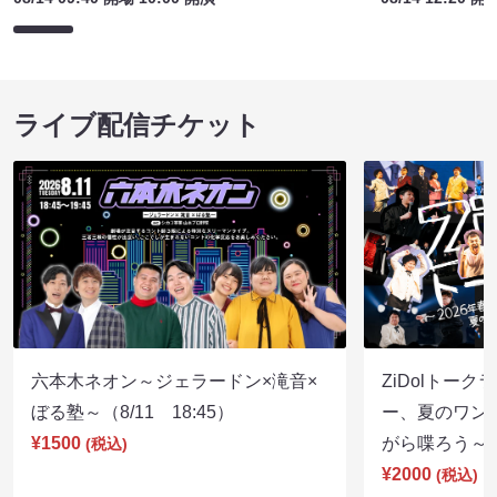
ライブ配信チケット
六本木ネオン～ジェラードン×滝音×
ZiDolトーク
ぼる塾～（8/11 18:45）
ー、夏のワン
¥1500
がら喋ろう～（8
(税込)
¥2000
(税込)