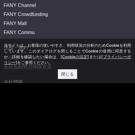
FANY Channel
FANY Crowdfunding
FANY Mall
FANY Commu
当サイトは、お客様の使いやすさ、利用状況の分析のためCookieを利用
法務・規約
しています。このダイアログを閉じることでCookieの使用に同意する
か、詳細を確認したい場合は、
[Cookieの設定]
または
[プライバシーポ
プライバシーポリシー
リシー]
をご参照ください。
反社会的勢力排除宣言
閉じる
会社情報
吉本興業株式会社
お問い合わせ
その他
よしもとニュースセンターアーカイブ