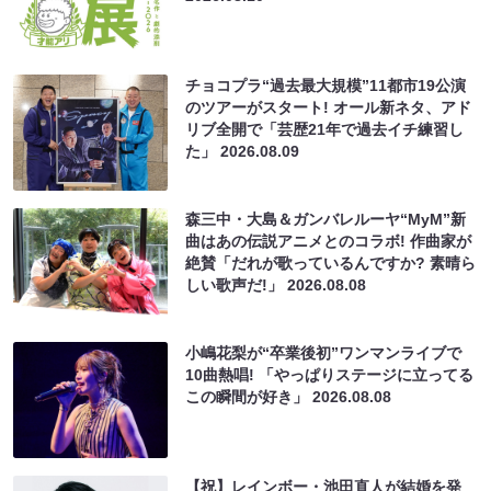
チョコプラ“過去最大規模”11都市19公演
のツアーがスタート! オール新ネタ、アド
リブ全開で「芸歴21年で過去イチ練習し
た」
2026.08.09
森三中・大島＆ガンバレルーヤ“MyM”新
曲はあの伝説アニメとのコラボ! 作曲家が
絶賛「だれが歌っているんですか? 素晴ら
しい歌声だ!」
2026.08.08
小嶋花梨が“卒業後初”ワンマンライブで
10曲熱唱! 「やっぱりステージに立ってる
この瞬間が好き」
2026.08.08
【祝】レインボー・池田直人が結婚を発