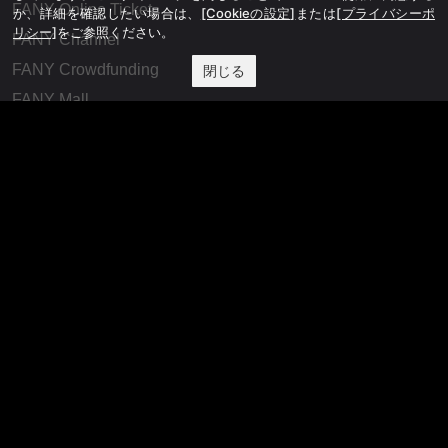
FANY Online Ticket
か、詳細を確認したい場合は、
[Cookieの設定]
または
[プライバシーポ
リシー]
をご参照ください。
FANY Channel
FANY Crowdfunding
閉じる
FANY Mall
FANY Commu
法務・規約
プライバシーポリシー
反社会的勢力排除宣言
会社情報
吉本興業株式会社
お問い合わせ
その他
よしもとニュースセンターアーカイブ