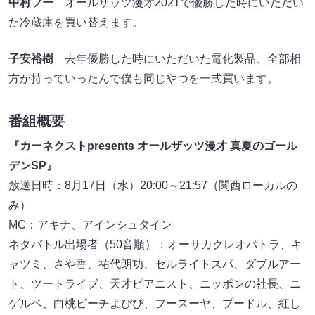
中村フー
オールザッツ漫才2021で優勝した時にいただい
た冷蔵庫を買い替えます。
子安裕樹
去年優勝した時にいただいた電化製品、全部相
方が持っていったんで僕も同じやつを一式買います。
番組概要
『カーネクストpresents オールザッツ漫才 真夏のゴール
デンSP』
放送日時：8月17日（水）20:00～21:57（関西ローカルの
み）
MC：アキナ、アインシュタイン
ネタバトル出場者（50音順）：オーサカクレオパトラ、キ
ャツミ、さや香、祐代朗功、セルライトスパ、ダブルアー
ト、ツートライブ、天才ピアニスト、ニッポンの社長、ニ
ゲルベ、白桃ピーチよぴぴ、フースーヤ、プードル、紅し