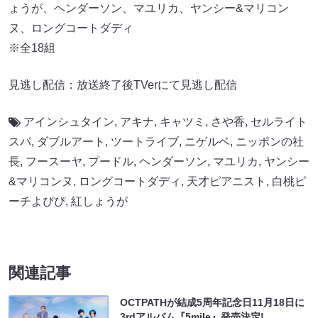
ょうが、ヘンダーソン、マユリカ、ヤンシー&マリコン
ヌ、ロングコートダディ
※全18組
見逃し配信：放送終了後TVerにて見逃し配信
アインシュタイン
,
アキナ
,
キャツミ
,
さや香
,
セルライト
スパ
,
ダブルアート
,
ツートライブ
,
ニゲルベ
,
ニッポンの社
長
,
フースーヤ
,
プードル
,
ヘンダーソン
,
マユリカ
,
ヤンシー
&マリコンヌ
,
ロングコートダディ
,
天才ピアニスト
,
白桃ピ
ーチよぴぴ
,
紅しょうが
関連記事
OCTPATHが結成5周年記念日11月18日に
3rdアルバム『5mile』発売決定!