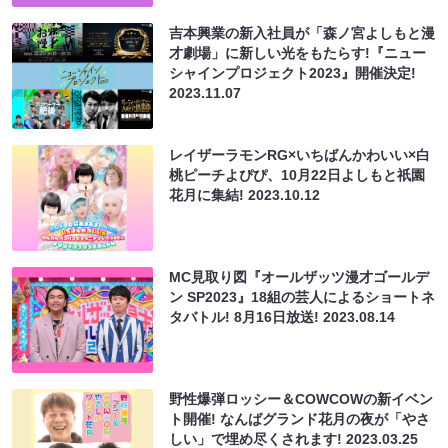
吉本興業の新入社員が「森ノ宮よしもと漫
才劇場」に新しい光をもたらす!『ニュー
シャインプロジェクト2023』開催決定!
2023.11.07
レイザーラモンRG×いちばんかわいい×白
桃ピーチよぴぴ、10月22日よしもと祇園
花月に集結!
2023.10.12
MC見取り図『オールザッツ漫才ゴールデ
ン SP2023』18組の芸人によるショートネ
タバトル! 8月16日放送!
2023.08.14
野性爆弾ロッシー＆COWCOWの新イベン
ト開催! なんばグランド花月の夜が「やさ
しい」で埋め尽くされます!
2023.03.25