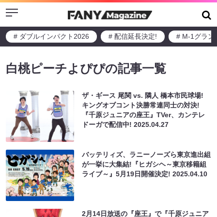
Menu
# ダブルインパクト2026
# 配信延長決定!
# M-1グラ
白桃ピーチよぴぴの記事一覧
ザ・ギース 尾関 vs. 隣人 橋本市民球場!
キングオブコント決勝常連同士の対決!
『千原ジュニアの座王』TVer、カンテレ
ドーガで配信中!
2025.04.27
バッテリィズ、ラニーノーズら東京進出組
が一挙に大集結!『ヒガシヘ～東京移籍組
ライブ～』5月19日開催決定!
2025.04.10
2月14日放送の『座王』で『千原ジュニア