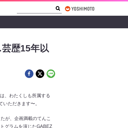
Search Form
Search
芸歴15年以
は、わたくしも所属する
せていただきます〜。
したが、企画満載のてんこ
グラムを演じたGABEZ