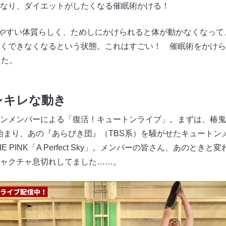
きなり、ダイエットがしたくなる催眠術かける！
りやすい体質らしく、ためしにかけられると体が動かなくなっ
くできなくなるという状態。これはすごい！ 催眠術をかけら
した。
レキレな動き
ンメンバーによる「復活！キュートンライブ」。まずは、椿鬼奴
から始まり、あの『あらびき団』（TBS系）を騒がせたキュート
E PINK「A Perfect Sky」。メンバーの皆さん、あのとき
ャクチャ息切れしてました……。