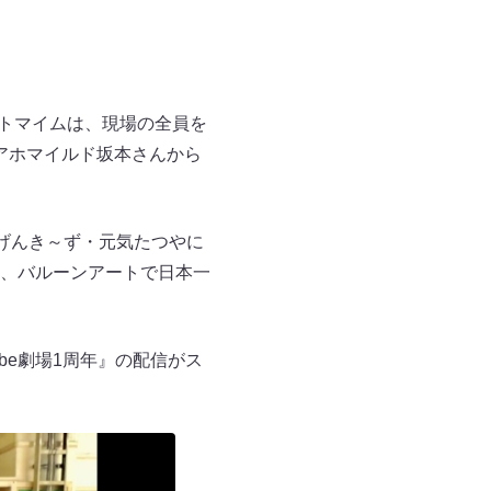
ントマイムは、現場の全員を
のアホマイルド坂本さんから
げんき～ず・元気たつやに
、バルーンアートで日本一
be劇場1周年』の配信がス