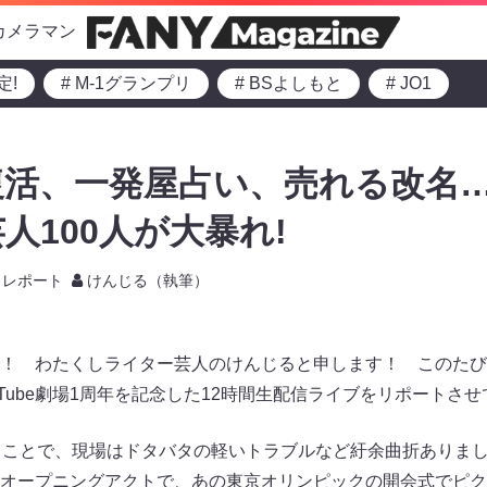
カメラマン
定!
# M-1グランプリ
# BSよしもと
# JO1
活、一発屋占い、売れる改名…
人100人が大暴れ!
レポート
けんじる（執筆）
！ わたくしライター芸人のけんじると申します！ このたび
Tube劇場1周年を記念した12時間生配信ライブをリポートさ
うことで、現場はドタバタの軽いトラブルなど紆余曲折ありま
オープニングアクトで、あの東京オリンピックの開会式でピクト