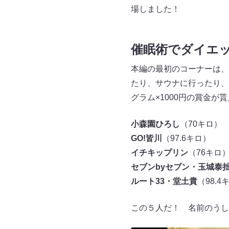
場しました！
催眠術でダイエ
本編の最初のコーナーは、
たり、サウナに行ったり、
グラム×1000円の賞金が
小森園ひろし
（70キロ）
GO!皆川
（97.6キロ）
イチキップリン
（76キロ
セブンbyセブン・玉城泰
ルート33・堂土貴
（98.4
この５人だ！ 名前のうし