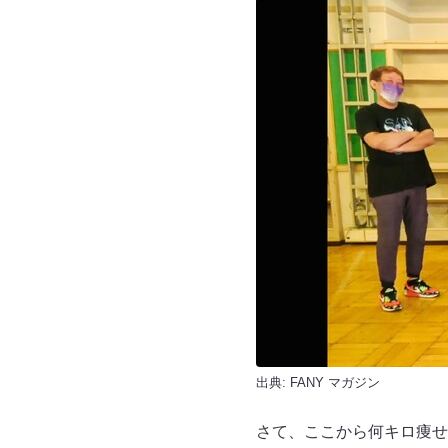
出典:
FANY マガジン
さて、ここから何キロ痩せ