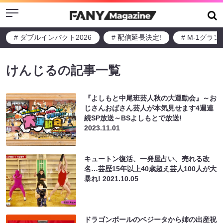
Menu
# ダブルインパクト2026
# 配信延長決定!
# M-1グラ
けんじるの記事一覧
『よしもと中尾班芸人秋の大運動会』～お
じさんおばさん芸人が本気見せます4週連
続SP放送～BSよしもとで放送!
2023.11.01
キュートン復活、一発屋占い、売れる改
名…芸歴15年以上40歳超え芸人100人が大
暴れ!
2021.10.05
ドラゴンボールのベジータから姉の出産祝