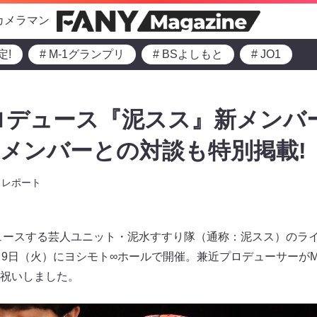
カメラマン
定!
# M-1グランプリ
# BSよしもと
# JO1
プロデュース『泥スス』新メンバ
メンバーとの対談も特別掲載!
レポート
デュースする芸人ユニット・泥水すすり隊（通称：泥スス）のラ
月9日（火）にヨシモト∞ホールで開催。兼近プロデューサーが
祝いしました。