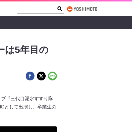
Search Form
Search
ーは5年目の
イブ『三代目泥水すすり隊
MCとして出演し、卒業生の