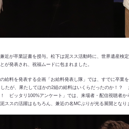
兼近が卒業証書を授与。松下は泥スス活動時に、世界遺産検定
とが発表され、祝福ムードに包まれました。
の給料を発表する企画「お給料発表し隊」では、すでに卒業を
ましたが、果たしてほかの2組の給料はいくらだったのか！？ 
！ ピッタリ100%アンケート」では、来場者・配信視聴者か
泥ススの活躍はもちろん、兼近の名MCぶりが光る展開となり