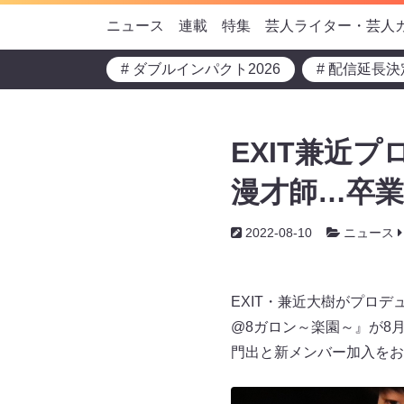
ニュース
連載
特集
芸人ライター・芸人
# ダブルインパクト2026
# 配信延長決
EXIT兼近
漫才師…卒業
2022-08-10
ニュース
EXIT・兼近大樹がプロ
@8ガロン～楽園～』が8
門出と新メンバー加入をお