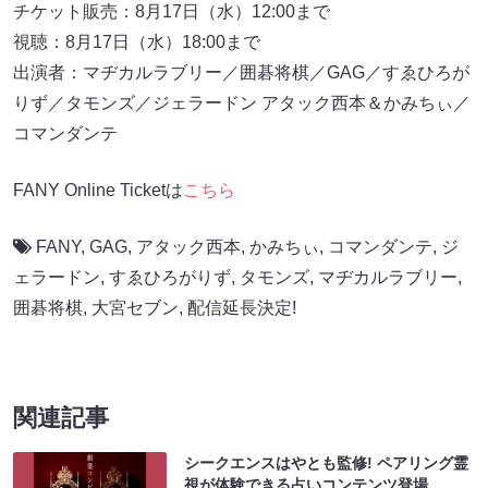
チケット販売：8月17日（水）12:00まで
視聴：8月17日（水）18:00まで
出演者：マヂカルラブリー／囲碁将棋／GAG／すゑひろが
りず／タモンズ／ジェラードン アタック西本＆かみちぃ／
コマンダンテ
FANY Online Ticketは
こちら
FANY
,
GAG
,
アタック西本
,
かみちぃ
,
コマンダンテ
,
ジ
ェラードン
,
すゑひろがりず
,
タモンズ
,
マヂカルラブリー
,
囲碁将棋
,
大宮セブン
,
配信延長決定!
関連記事
シークエンスはやとも監修! ペアリング霊
視が体験できる占いコンテンツ登場