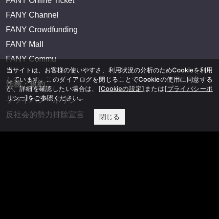
FANY Online Ticket
FANY Channel
FANY Crowdfunding
FANY Mall
FANY Commu
当サイトは、お客様の使いやすさ、利用状況の分析のためCookieを利用
しています。このダイアログを閉じることでCookieの使用に同意する
法務・規約
か、詳細を確認したい場合は、
[Cookieの設定]
または
[プライバシーポ
リシー]
をご参照ください。
プライバシーポリシー
反社会的勢力排除宣言
閉じる
会社情報
吉本興業株式会社
お問い合わせ
その他
よしもとニュースセンターアーカイブ