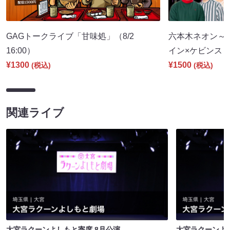
GAGトークライブ「甘味処」（8/2
六本木ネオン～
16:00）
イン×ケビンス～（
¥1300
¥1500
(税込)
(税込)
関連ライブ
大宮ラクーンよしもと寄席 8月公演
大宮ラクーンよし