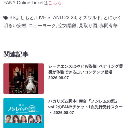
FANY Online Ticketは
こちら
BSよしもと
,
LIVE STAND 22-23
,
オズワルド
,
とにかく
明るい安村
,
ニューヨーク
,
空気階段
,
見取り図
,
赤間有華
関連記事
シークエンスはやとも監修! ペアリング霊
視が体験できる占いコンテンツ登場
2026.08.07
バカリズム脚本! 舞台『ノンレムの窓』
vol.2のFANYチケット1次先行受付スター
ト
2026.08.07