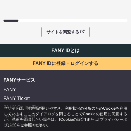
サイトを閲覧する
FANY IDとは
FANY IDに登録・ログインする
FANYサービス
FANY
FANY Ticket
FANY Online Ticket
当サイトは、お客様の使いやすさ、利用状況の分析のためCookieを利用
しています。このダイアログを閉じることでCookieの使用に同意する
FANY Channel
か、詳細を確認したい場合は、
[Cookieの設定]
または
[プライバシーポ
FANY Crowdfunding
リシー]
をご参照ください。