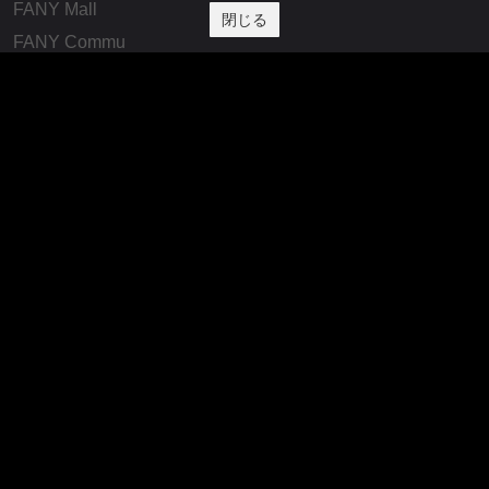
FANY Mall
閉じる
FANY Commu
法務・規約
プライバシーポリシー
反社会的勢力排除宣言
会社情報
吉本興業株式会社
お問い合わせ
その他
よしもとニュースセンターアーカイブ
©YOSHIMOTO KOGYO, All Rights Reserved.