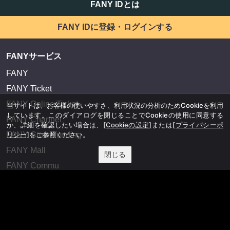
FANY IDとは
FANY IDに登録・ログインする
FANYサービス
FANY
FANY Ticket
FANY Online Ticket
当サイトは、お客様の使いやすさ、利用状況の分析のためCookieを利用
しています。このダイアログを閉じることでCookieの使用に同意する
FANY Channel
か、詳細を確認したい場合は、
[Cookieの設定]
または
[プライバシーポ
FANY Crowdfunding
リシー]
をご参照ください。
FANY Mall
閉じる
FANY Commu
法務・規約
プライバシーポリシー
反社会的勢力排除宣言