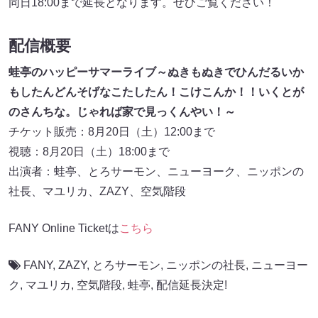
同日18:00まで延長となります。ぜひご覧ください！
配信概要
蛙亭のハッピーサマーライブ～ぬきもぬきでひんだるいか
もしたんどんそげなこたしたん！こけこんか！！いくとが
のさんちな。じゃれば家で見っくんやい！～
チケット販売：8月20日（土）12:00まで
視聴：8月20日（土）18:00まで
出演者：蛙亭、とろサーモン、ニューヨーク、ニッポンの
社長、マユリカ、ZAZY、空気階段
FANY Online Ticketは
こちら
FANY
,
ZAZY
,
とろサーモン
,
ニッポンの社長
,
ニューヨー
ク
,
マユリカ
,
空気階段
,
蛙亭
,
配信延長決定!