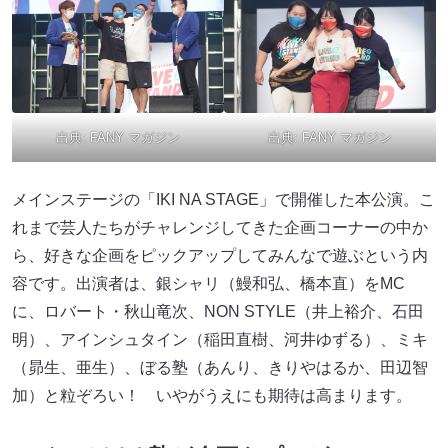
出典:
FANY マガジン
出典:
FANY マガジン
メインステージの「IKI NA STAGE」で開催した本公演。こ
れまで芸人たちがチャレンジしてきた企画コーナーの中か
ら、好きな企画をピックアップしてみんなで遊ぶという内
容です。出演者は、銀シャリ（鰻和弘、橋本直）をMC
に、ロバート・秋山竜次、NON STYLE（井上裕介、石田
明）、アインシュタイン（稲田直樹、河井ゆずる）、ミキ
（昴生、亜生）、ぼる塾（あんり、きりやはるか、田辺智
加）と粒ぞろい！ いやがうえにも期待は高まります。