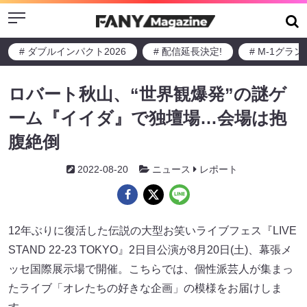
Menu
# ダブルインパクト2026
# 配信延長決定!
# M-1グラ
ロバート秋山、“世界観爆発”の謎ゲ
ーム『イイダ』で独壇場…会場は抱
腹絶倒
2022-08-20
ニュース
レポート
12年ぶりに復活した伝説の大型お笑いライブフェス『LIVE
STAND 22-23 TOKYO』2日目公演が8月20日(土)、幕張メ
ッセ国際展示場で開催。こちらでは、個性派芸人が集まっ
たライブ「オレたちの好きな企画」の模様をお届けしま