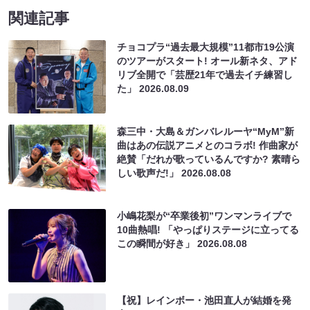
関連記事
チョコプラ“過去最大規模”11都市19公演
のツアーがスタート! オール新ネタ、アド
リブ全開で「芸歴21年で過去イチ練習し
た」
2026.08.09
森三中・大島＆ガンバレルーヤ“MyM”新
曲はあの伝説アニメとのコラボ! 作曲家が
絶賛「だれが歌っているんですか? 素晴ら
しい歌声だ!」
2026.08.08
小嶋花梨が“卒業後初”ワンマンライブで
10曲熱唱! 「やっぱりステージに立ってる
この瞬間が好き」
2026.08.08
【祝】レインボー・池田直人が結婚を発