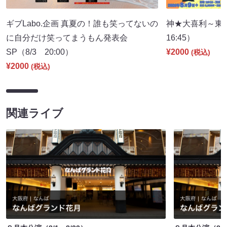
ギブLabo.企画 真夏の！誰も笑ってないの
神★大喜利～東
に自分だけ笑ってまうもん発表会
16:45）
SP（8/3 20:00）
¥2000
(税込)
¥2000
(税込)
関連ライブ