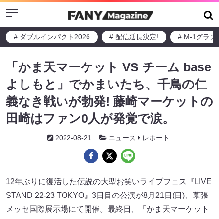
Menu
# ダブルインパクト2026
# 配信延長決定!
# M-1グラ
「かま天マーケット VS チーム base
よしもと」でかまいたち、千鳥の仁
義なき戦いが勃発! 藤崎マーケットの
田崎はファン0人が発覚で涙。
2022-08-21
ニュース
レポート
12年ぶりに復活した伝説の大型お笑いライブフェス『LIVE
STAND 22-23 TOKYO』3日目の公演が8月21日(日)、幕張
メッセ国際展示場にて開催。最終日、「かま天マーケット