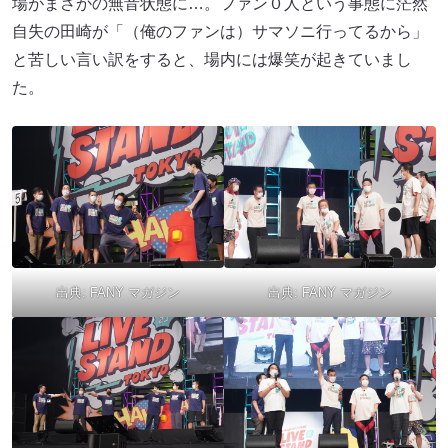
場がまさかの無音状態に…。ファン０人という事態に茫然
自失の田崎が「（俺のファンは）サマソニ行ってるから」
と苦しい言い訳をすると、場内には爆笑が起きていまし
た。
出典:
FANY マガジン
出典:
FANY マガジン