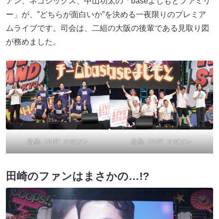
アン、ネゴシックス、中山功太の「baseよしもとファミリ
ー」が、”どちらが面白いか”を決める一夜限りのプレミア
ムライブです。司会は、二組の大阪の後輩である見取り図
が務めました。
出典:
FANY マガジン
出典:
FANY マガジン
田崎のファンはまさかの…!?