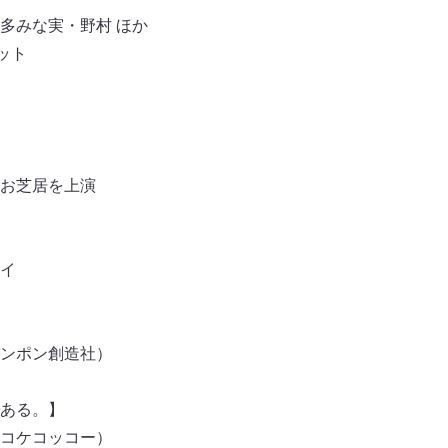
多みな実・野村 ほか
ット
お芝居を上演
イ
ンポン創造社）
ある。】
コケコッコー）