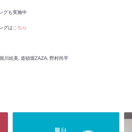
ィングも実施中
ングは
こちら
堀川絵美
,
道頓堀ZAZA
,
野村尚平