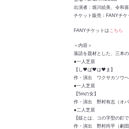
出演者：堀川絵美、令和喜
チケット販売：FANYチケ
FANYチケットは
こちら
＜内容＞
落語を題材とした、三本の
●一人芝居
【し🖤ば🖤は🖤ま】
作・演出 ワクサカソウヘ
●一人芝居
【5mの女】
作・演出 野村有志（オパ
●二人芝居
【鎹とは、コの字型の釘で
作・演出 野村尚平（劇団