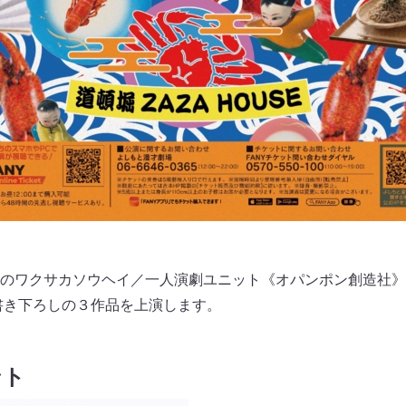
のワクサカソウヘイ／一人演劇ユニット《オパンポン創造社》
書き下ろしの３作品を上演します。
ント