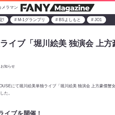
カメラマン
定!
# M-1グランプリ
# BSよしもと
# JO1
ライブ「堀川絵美 独演会 上方
お知らせ
A HOUSEにて堀川絵美単独ライブ「堀川絵美 独演会 上方豪傑
した。
ライブを開催！