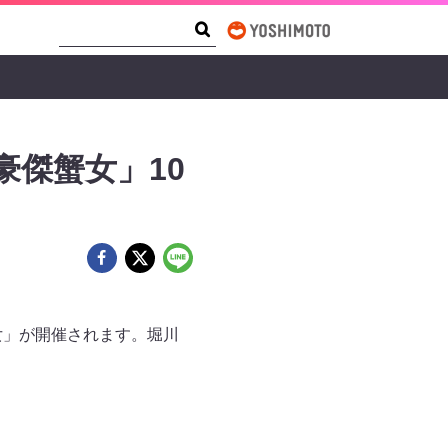
Search Form
Search
豪傑蟹女」10
蟹女」が開催されます。堀川