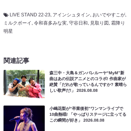
LIVE STAND 22-23
,
アインシュタイン
,
おいでやすこが
,
ミルクボーイ
,
令和喜多みな実
,
守谷日和
,
見取り図
,
霜降り
明星
関連記事
森三中・大島＆ガンバレルーヤ“MyM”新
曲はあの伝説アニメとのコラボ! 作曲家が
絶賛「だれが歌っているんですか? 素晴ら
しい歌声だ!」
2026.08.08
小嶋花梨が“卒業後初”ワンマンライブで
10曲熱唱! 「やっぱりステージに立ってる
この瞬間が好き」
2026.08.08