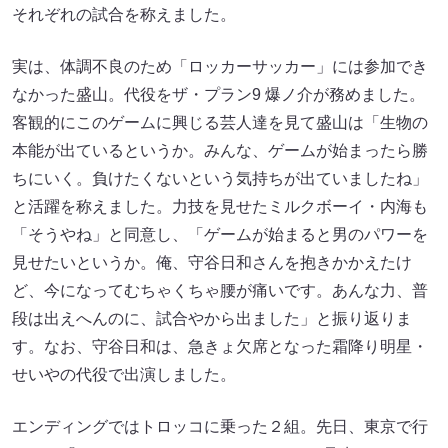
それぞれの試合を称えました。
実は、体調不良のため「ロッカーサッカー」には参加でき
なかった盛山。代役をザ・プラン9 爆ノ介が務めました。
客観的にこのゲームに興じる芸人達を見て盛山は「生物の
本能が出ているというか。みんな、ゲームが始まったら勝
ちにいく。負けたくないという気持ちが出ていましたね」
と活躍を称えました。力技を見せたミルクボーイ・内海も
「そうやね」と同意し、「ゲームが始まると男のパワーを
見せたいというか。俺、守谷日和さんを抱きかかえたけ
ど、今になってむちゃくちゃ腰が痛いです。あんな力、普
段は出えへんのに、試合やから出ました」と振り返りま
す。なお、守谷日和は、急きょ欠席となった霜降り明星・
せいやの代役で出演しました。
エンディングではトロッコに乗った２組。先日、東京で行