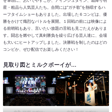
を筆頭に、おいでやすこが、アインシュタイン、霜降り明
星・粗品ら人気芸人たち。合間には“ガチ歌”を熱唱するハ
ーフタイムショーもありました。出場した６コンビは、優
勝をかけて熾烈なバトルを展開。１回戦の前には映像によ
る前哨戦もあり、言いたい放題の舌戦も見ごたえがありま
す。闘志を燃やして真剣勝負を繰り広げる芸人達に、会場
も大いにヒートアップしました。決勝戦を制したのはどの
コンビか、ぜひ配信でお楽しみください！
見取り図とミルクボーイが…