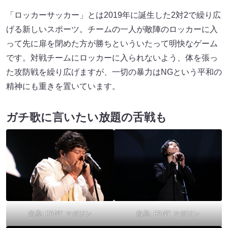
「ロッカーサッカー」とは2019年に誕生した2対2で繰り広
げる新しいスポーツ。チームの一人が敵陣のロッカーに入
って先に扉を閉めた方が勝ちといういたって明快なゲーム
です。対戦チームにロッカーに入られないよう、体を張っ
た攻防戦を繰り広げますが、一切の暴力はNGという平和の
精神にも重きを置いています。
ガチ歌に言いたい放題の舌戦も
出典:
FANY マガジン
出典:
FANY マガジン