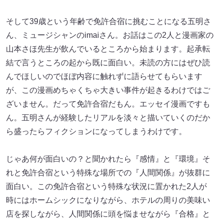
そして39歳という年齢で免許合宿に挑むことになる五明さ
ん、ミュージシャンのimaiさん。お話はこの2人と漫画家の
山本さほ先生が飲んでいるところから始まります。起承転
結で言うところの起から既に面白い。未読の方にはぜひ読
んでほしいのでほぼ内容に触れずに語らせてもらいます
が、この漫画めちゃくちゃ大きい事件が起きるわけではご
ざいません。だって免許合宿だもん。エッセイ漫画ですも
ん。五明さんが経験したリアルを淡々と描いていくのだか
ら盛ったらフィクションになってしまうわけです。
じゃあ何が面白いの？と聞かれたら『感情』と『環境』そ
れと免許合宿という特殊な場所での『人間関係』が抜群に
面白い。この免許合宿という特殊な状況に置かれた2人が
時にはホームシックになりながら、ホテルの周りの美味い
店を探しながら、人間関係に頭を悩ませながら『合格』と