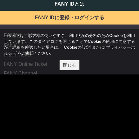
FANY IDとは
FANY IDに登録・ログインする
FANYサービス
当サイトは、お客様の使いやすさ、利用状況の分析のためCookieを利用
しています。このダイアログを閉じることでCookieの使用に同意する
FANY
か、詳細を確認したい場合は、
[Cookieの設定]
または
[プライバシーポ
リシー]
をご参照ください。
FANY Ticket
FANY Online Ticket
閉じる
FANY Channel
FANY Crowdfunding
FANY Mall
FANY Commu
法務・規約
プライバシーポリシー
反社会的勢力排除宣言