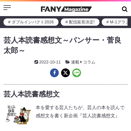
Menu
# ダブルインパクト2026
# 配信延長決定!
# M-1グラ
芸人本読書感想文～パンサー・菅良
太郎～
2022-10-11
連載
コラム
芸人本読書感想文
本を愛する芸人たちが、芸人の本を読んで
感想文を書く新企画『芸人読書感想文』