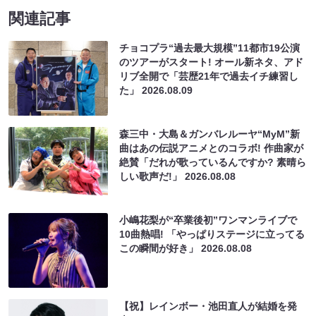
関連記事
チョコプラ“過去最大規模”11都市19公演
のツアーがスタート! オール新ネタ、アド
リブ全開で「芸歴21年で過去イチ練習し
た」
2026.08.09
森三中・大島＆ガンバレルーヤ“MyM”新
曲はあの伝説アニメとのコラボ! 作曲家が
絶賛「だれが歌っているんですか? 素晴ら
しい歌声だ!」
2026.08.08
小嶋花梨が“卒業後初”ワンマンライブで
10曲熱唱! 「やっぱりステージに立ってる
この瞬間が好き」
2026.08.08
【祝】レインボー・池田直人が結婚を発