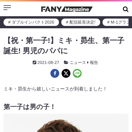
Menu
# ダブルインパクト2026
# 配信延長決定!
# M-1グラ
【祝・第一子!】ミキ・昴生、第一子
誕生! 男児のパパに
2021-08-27
ニュース
報告
ミキ・昴生から嬉しいニュースが到着しました！
第一子は男の子！