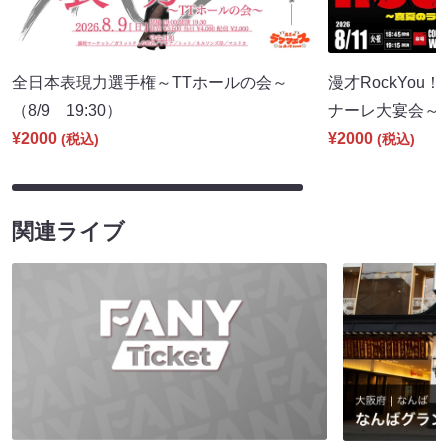
全日本表現力選手権～TTホールの会～
漫才RockYou
（8/9 19:30）
ナーレ大宴会～（8
¥2000
¥2000
(税込)
(税込)
関連ライブ