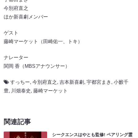
今別府直之
ほか新喜劇メンバー
ゲスト
藤崎マーケット（田崎佑一、トキ）
ナレーター
関岡 香（MBSアナウンサー）
すっちー
,
今別府直之
,
吉本新喜劇
,
宇都宮まき
,
小籔千
豊
,
川畑泰史
,
藤崎マーケット
関連記事
シークエンスはやとも監修! ペアリング霊