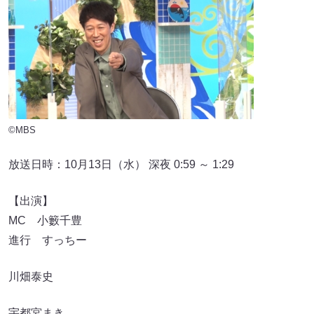
©MBS
放送日時：10月13日（水） 深夜 0:59 ～ 1:29
【出演】
MC 小籔千豊
進行 すっちー
川畑泰史
宇都宮まき