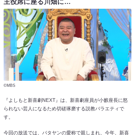
主役席に座る川畑に…
©MBS
『よしもと新喜劇NEXT』は、新喜劇座員が小籔座長に怒
られない芸人になるため切磋琢磨する説教バラエティで
す。
今回の放送では、バタヤンの愛称で親しまれ、今年、新喜