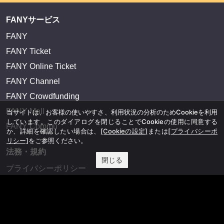
FANYサービス
FANY
FANY Ticket
FANY Online Ticket
FANY Channel
FANY Crowdfunding
FANY Mall
当サイトは、お客様の使いやすさ、利用状況の分析のためCookieを利用
しています。このダイアログを閉じることでCookieの使用に同意する
FANY Commu
か、詳細を確認したい場合は、
[Cookieの設定]
または
[プライバシーポ
リシー]
をご参照ください。
法務・規約
閉じる
プライバシーポリシー
反社会的勢力排除宣言
会社情報