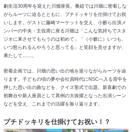
劇生活30周年を迎えた川畑座長。番組では川畑に密着しな
がらルーツに迫るとともに、プチドッキリを仕掛けてお祝
いします。ゲストに藤崎マーケットを交え、小籔ら出演メ
ンバーの中央・主役席に座る川畑は「こんな気持ちでスタ
ジオに来させてもらうのは初めて」「（小籔に）いつも、
いつ怒られるんやろうと思ってる」と笑顔を見せますが、
果たして……。
密着企画では、川畑の思い出の地を巡りながらルーツを辿
ります。子どもの頃の夢や会社員時代にNSCへ入る背中を
押した思い出の曲などを、クイズ形式で出題。新喜劇での
初舞台や新人座員として異例の大抜擢となった出演シーン
などを交え、これまでの活躍を振り返ります。
プチドッキリを仕掛けてお祝い！？