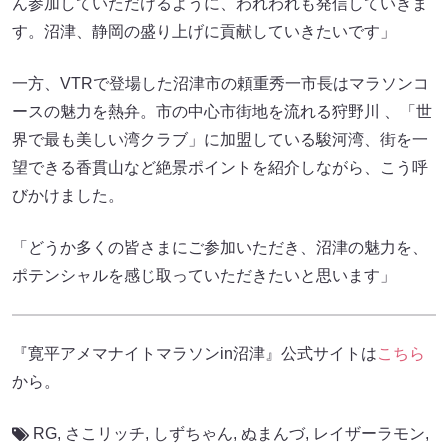
ん参加していただけるように、われわれも発信していきま
す。沼津、静岡の盛り上げに貢献していきたいです」
一方、VTRで登場した沼津市の頼重秀一市長はマラソンコ
ースの魅力を熱弁。市の中心市街地を流れる狩野川 、「世
界で最も美しい湾クラブ」に加盟している駿河湾、街を一
望できる香貫山など絶景ポイントを紹介しながら、こう呼
びかけました。
「どうか多くの皆さまにご参加いただき、沼津の魅力を、
ポテンシャルを感じ取っていただきたいと思います」
『寛平アメマナイトマラソンin沼津』公式サイトは
こちら
から。
RG
,
さこリッチ
,
しずちゃん
,
ぬまんづ
,
レイザーラモン
,