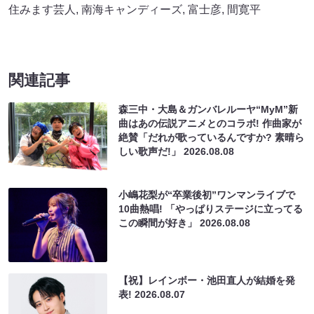
住みます芸人
,
南海キャンディーズ
,
富士彦
,
間寛平
関連記事
森三中・大島＆ガンバレルーヤ“MyM”新
曲はあの伝説アニメとのコラボ! 作曲家が
絶賛「だれが歌っているんですか? 素晴ら
しい歌声だ!」
2026.08.08
小嶋花梨が“卒業後初”ワンマンライブで
10曲熱唱! 「やっぱりステージに立ってる
この瞬間が好き」
2026.08.08
【祝】レインボー・池田直人が結婚を発
表!
2026.08.07