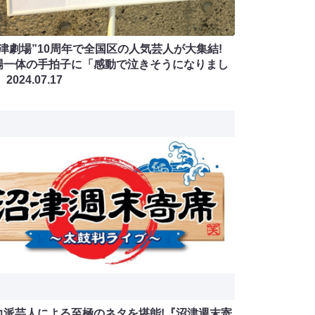
沼津劇場”10周年で全国区の人気芸人が大集結!
場一体の手拍子に「感動で泣きそうになりまし
」
2024.07.17
力派芸人による至極のネタを堪能!『沼津週末寄