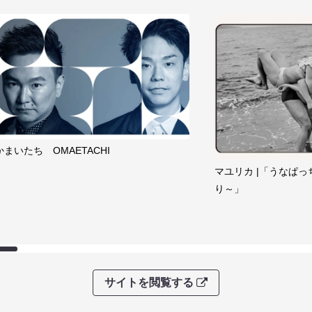
かまいたち OMAETACHI
マユリカ |「うなぱっ
り～」
サイトを閲覧する