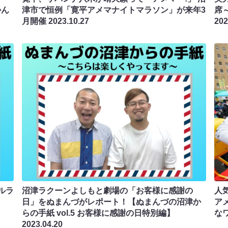
かん
津市で恒例「寛平アメマナイトマラソン」が来年3
席
月開催
2023.10.27
202
ルラ
沼津ラクーンよしもと劇場の「お客様に感謝の
人
日」をぬまんづがレポート！【ぬまんづの沼津か
ア
らの手紙 vol.5 お客様に感謝の日特別編】
な
2023.04.20