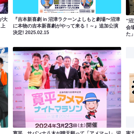
が大
『吉本新喜劇 in 沼津ラクーンよしもと劇場〜沼津
“
り上
に本物の吉本新喜劇がやって来る！～』追加公演
会
決定!
2025.02.15
た
寛平、サバンナ八木が晴天願って「アメマ～!」 沼
実