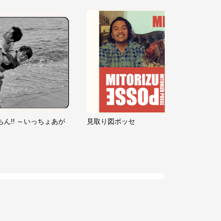
ちん!! ～いっちょあが
見取り図ポッセ