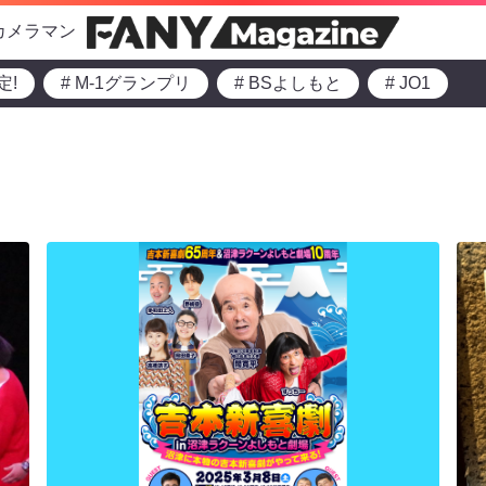
カメラマン
定!
# M-1グランプリ
# BSよしもと
# JO1