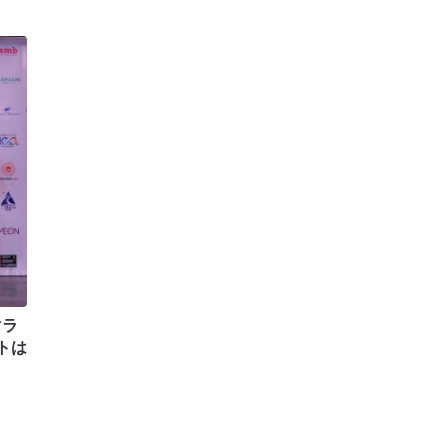
マラ
トは