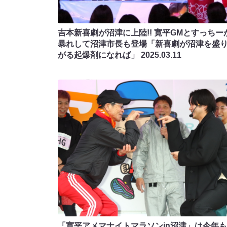
吉本新喜劇が沼津に上陸!! 寛平GMとすっちー
暴れして沼津市長も登場「新喜劇が沼津を盛
がる起爆剤になれば」
2025.03.11
「寛平アメマナイトマラソンin沼津」は今年も