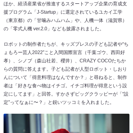
ほか、経済産業省が推進するスタートアップ企業の育成支
援プログラム「J-Startup」に選定されているユカイ工学
（東京都）の「甘噛みハムハム」や、人機一体（滋賀県）
の「零式人機 ver.2.0」なども披露されました。
ロボットの制作者たちが、キッズプレスの子ども記者や“ち
ょもろー芸人2022”こと入間国際宣言（千葉ゴウ、西田好
孝）、シノブ（森山社若、櫻井）、CRAZY COCOたちか
らの質問に答えます。子ども記者が人型ロボット・しおり
んについて「得意料理はなんですか？」と尋ねると、制作
者は「好きな食べ物はイチゴ。イチゴ料理が得意という設
定にしてます」と回答。すかさずビッグクラッピーが「“設
定”ってなぁに〜？」と鋭いツッコミを入れました。