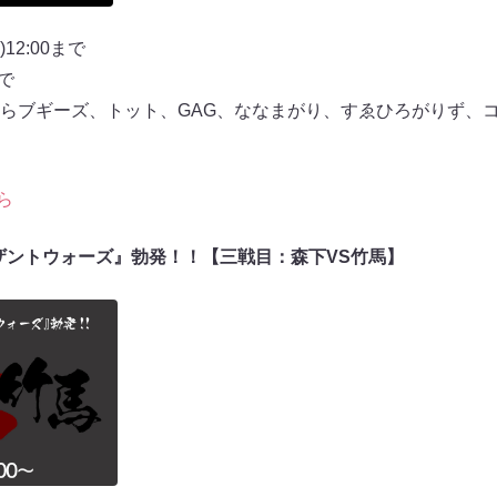
12:00まで
まで
らブギーズ、トット、GAG、ななまがり、すゑひろがりず、
ら
ウザントウォーズ』勃発！！【三戦目：森下VS竹馬】