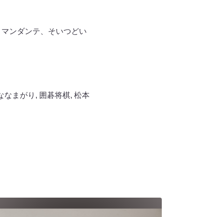
コマンダンテ、そいつどい
ななまがり
,
囲碁将棋
,
松本