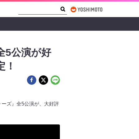
Search Form
Search
全5公演が好
定！
ウォーズ』全5公演が、大好評