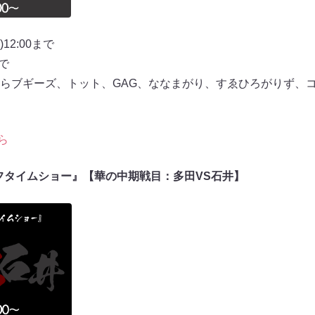
12:00まで
まで
らブギーズ、トット、GAG、ななまがり、すゑひろがりず、
ら
ーフタイムショー』【華の中期戦目：多田VS石井】