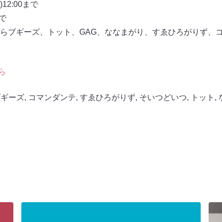
12:00まで
まで
らブギーズ、トット、GAG、ななまがり、すゑひろがりず、
ら
ブギーズ
,
コマンダンテ
,
すゑひろがりず
,
そいつどいつ
,
トット
,