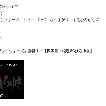
12:00まで
まで
らブギーズ、トット、GAG、ななまがり、すゑひろがりず、
ら
ウザントウォーズ』勃発！！【四戦目：根建VSひろゆき】