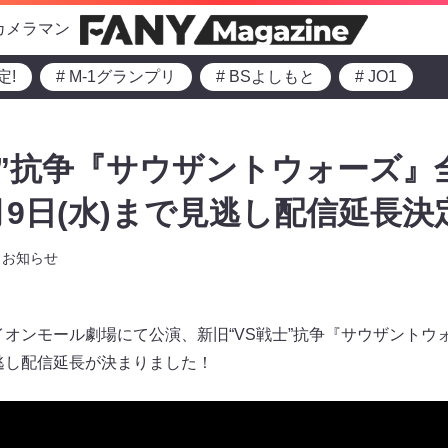
カメラマン
定!
# M-1グランプリ
# BSよしもと
# JO1
士”抗争『サウザントウォーズ』
月9日(水)まで見逃し配信延長決
お知らせ
張イオンモール劇場にて公演、新旧“VS戦士”抗争『サウザント
見逃し配信延長が決まりました！