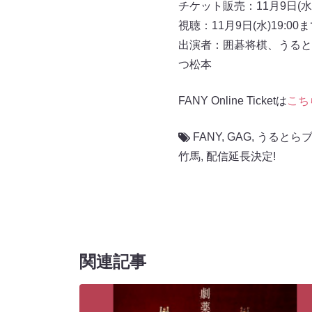
チケット販売：11月9日(水)
視聴：11月9日(水)19:00
出演者：囲碁将棋、うると
つ松本
FANY Online Ticketは
こち
FANY
,
GAG
,
うるとら
竹馬
,
配信延長決定!
関連記事