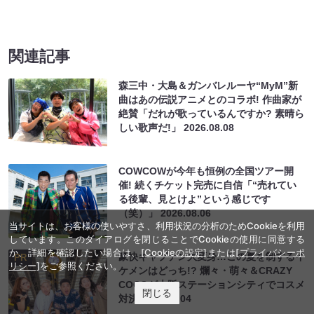
関連記事
森三中・大島＆ガンバレルーヤ“MyM”新
曲はあの伝説アニメとのコラボ! 作曲家が
絶賛「だれが歌っているんですか? 素晴ら
しい歌声だ!」
2026.08.08
COWCOWが今年も恒例の全国ツアー開
催! 続くチケット完売に自信「“売れてい
る後輩、見とけよ”という感じです
（笑）」
2026.08.06
当サイトは、お客様の使いやすさ、利用状況の分析のためCookieを利用
しています。このダイアログを閉じることでCookieの使用に同意する
か、詳細を確認したい場合は、
[Cookieの設定]
または
[プライバシーポ
豪快キャプテン大変身…この夏を制するイ
PR
リシー]
をご参照ください。
ケメンはどっち!? 爛々・萌々＆CRAZY
COCOが大阪ステーションシティでコスメ
閉じる
対決
2026.08.04