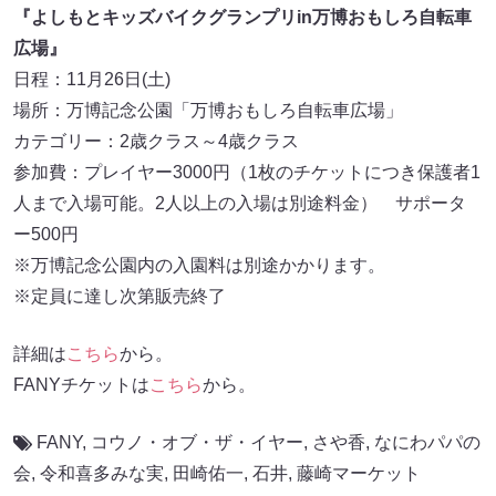
『よしもとキッズバイクグランプリin万博おもしろ自転車
広場』
日程：11月26日(土)
場所：万博記念公園「万博おもしろ自転車広場」
カテゴリー：2歳クラス～4歳クラス
参加費：プレイヤー3000円（1枚のチケットにつき保護者1
人まで入場可能。2人以上の入場は別途料金） サポータ
ー500円
※万博記念公園内の入園料は別途かかります。
※定員に達し次第販売終了
詳細は
こちら
から。
FANYチケットは
こちら
から。
FANY
,
コウノ・オブ・ザ・イヤー
,
さや香
,
なにわパパの
会
,
令和喜多みな実
,
田崎佑一
,
石井
,
藤崎マーケット