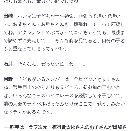
たちも芸人も、全員いい顔でしたね。
田崎
ホンマに子どもが一生懸命、頑張って漕いで漕い
で。お父ちゃん・お母ちゃんも「頑張れー！」って応援し
てね。アクシデントでぶつかってコケちゃっても、最後ま
で諦めずに完走して……そんな姿を見てると、自分の子ど
もと重なってしまってヤバい。
石井
そんなん、ぜったい泣くわ……。
河野
子どもがいるメンバーは、全員グッときますもん
ね。選手同士のやりとりも見どころ。初参加の子もいれ
ば、いろんなキッズバイクレースを経験してる子もいて、
前の大会でライバルだったふたりがここでも戦う、みたい
なドラマがあるんです。
──昨年は、ラフ次元・梅村賢太郎さんのお子さんが出場さ