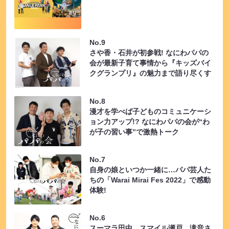
No.9
さや香・石井が初参戦! なにわパパの
会が最新子育て事情から『キッズバイ
クグランプリ』の魅力まで語り尽くす
No.8
漫才を学べば子どものコミュニケーシ
ョン力アップ!? なにわパパの会が“わ
が子の習い事”で激熱トーク
No.7
自身の娘といつか一緒に…パパ芸人た
ちの「Warai Mirai Fes 2022」で感動
体験!
No.6
スーマラ田中、スマイル瀬戸、滝音さ