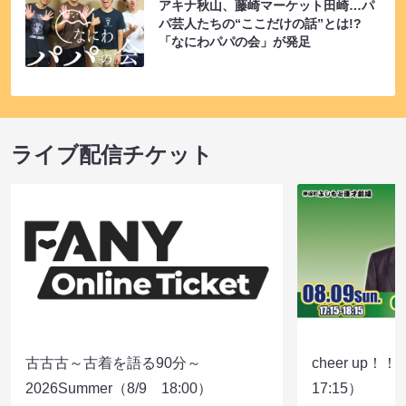
アキナ秋山、藤崎マーケット田崎…パ
パ芸人たちの“ここだけの話”とは!?
「なにわパパの会」が発足
ライブ配信チケット
古古古～古着を語る90分～
cheer up！
2026Summer（8/9 18:00）
17:15）