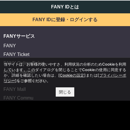
FANY IDとは
FANY IDに登録・ログインする
FANYサービス
FANY
FANY Ticket
FANY Online Ticket
当サイトは、お客様の使いやすさ、利用状況の分析のためCookieを利用
しています。このダイアログを閉じることでCookieの使用に同意する
FANY Channel
か、詳細を確認したい場合は、
[Cookieの設定]
または
[プライバシーポ
FANY Crowdfunding
リシー]
をご参照ください。
FANY Mall
閉じる
FANY Commu
法務・規約
プライバシーポリシー