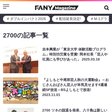
Menu
# ダブルインパクト2026
# 配信延長決定!
# M-1グラ
2700の記事一覧
吉本興業が「東京大学 体験活動プログラ
ム」特別功労賞を受賞! 岡本社長「芸人や
社員にも学びがあった」
2025.03.18
『よしもと中尾班芸人秋の大運動会』～お
じさんおばさん芸人が本気見せます4週連
続SP放送～BSよしもとで放送!
2023.11.01
2700 ツネの脱退を発表、八十島は新しい