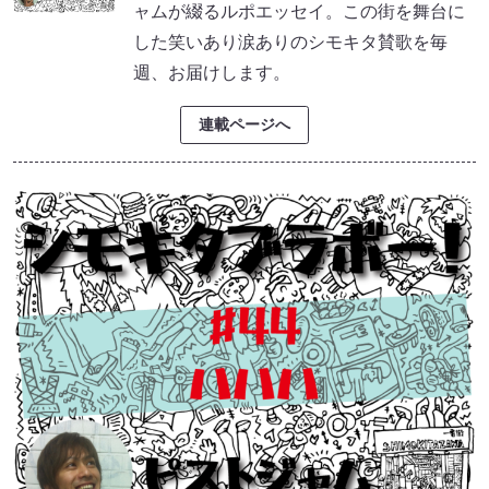
ャムが綴るルポエッセイ。この街を舞台に
した笑いあり涙ありのシモキタ賛歌を毎
週、お届けします。
連載ページへ